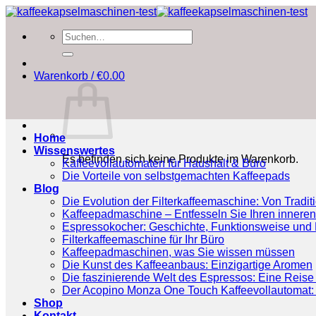
Zum
Inhalt
Suchen
springen
nach:
Warenkorb /
€
0.00
Home
Wissenswertes
Es befinden sich keine Produkte im Warenkorb.
Kaffeevollautomaten für Haushalt & Büro
Die Vorteile von selbstgemachten Kaffeepads
Blog
Die Evolution der Filterkaffeemaschine: Von Tradit
Kaffeepadmaschine – Entfesseln Sie Ihren inneren
Espressokocher: Geschichte, Funktionsweise und P
Filterkaffeemaschine für Ihr Büro
Kaffeepadmaschinen, was Sie wissen müssen
Die Kunst des Kaffeeanbaus: Einzigartige Aromen
Die faszinierende Welt des Espressos: Eine Reise 
Der Acopino Monza One Touch Kaffeevollautomat: 
Shop
Kontakt