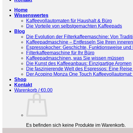
Home
Wissenswertes
Kaffeevollautomaten für Haushalt & Büro
Die Vorteile von selbstgemachten Kaffeepads
Blog
Die Evolution der Filterkaffeemaschine: Von Tradit
Kaffeepadmaschine – Entfesseln Sie Ihren inneren
Espressokocher: Geschichte, Funktionsweise und P
Filterkaffeemaschine für Ihr Büro
Kaffeepadmaschinen, was Sie wissen müssen
Die Kunst des Kaffeeanbaus: Einzigartige Aromen
Die faszinierende Welt des Espressos: Eine Reise 
Der Acopino Monza One Touch Kaffeevollautomat: 
Shop
Kontakt
Warenkorb /
€
0.00
Es befinden sich keine Produkte im Warenkorb.