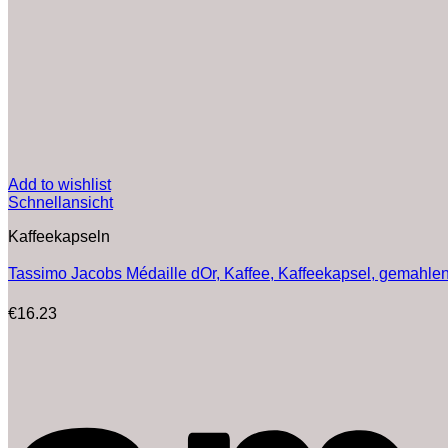
Add to wishlist
Schnellansicht
Kaffeekapseln
Tassimo Jacobs Médaille dOr, Kaffee, Kaffeekapsel, gemahlen
€
16.23