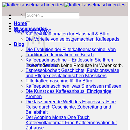
Zum
Inhalt
Suchen
springen
nach:
Home
Wissenswertes
Warenkorb /
€
0.00
Kaffeevollautomaten für Haushalt & Büro
Die Vorteile von selbstgemachten Kaffeepads
Blog
Die Evolution der Filterkaffeemaschine: Von
Tradition zu Innovation mit Bosch
Kaffeepadmaschine – Entfesseln Sie Ihren
inneren Barista
Es befinden sich keine Produkte im Warenkorb.
Espressokocher: Geschichte, Funktionsweise
und Pflege des italienischen Klassikers
Filterkaffeemaschine für Ihr Büro
Kaffeepadmaschinen, was Sie wissen müssen
Die Kunst des Kaffeeanbaus: Einzigartige
Aromen
Die faszinierende Welt des Espressos: Eine
Reise durch Geschichte, Zubereitung und
Beliebtheit
Der Acopino Monza One Touch
Kaffeevollautomat: Eine Kaffeeinnovation für
Zuhause