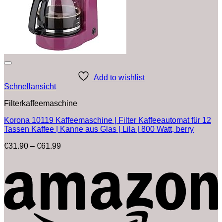
Add to wishlist
Schnellansicht
Filterkaffeemaschine
Korona 10119 Kaffeemaschine | Filter Kaffeeautomat für 12
Tassen Kaffee | Kanne aus Glas | Lila | 800 Watt, berry
Preisspanne:
€
31.90
–
€
61.99
€31.90
bis
€61.99