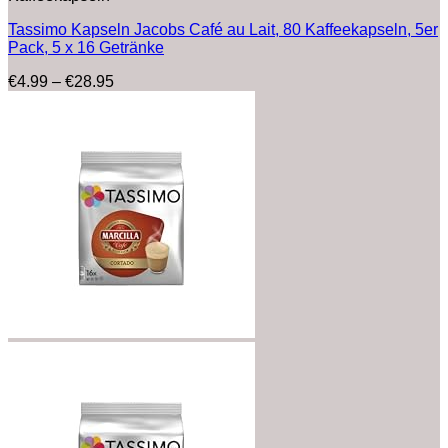
Tassimo Kapseln Jacobs Café au Lait, 80 Kaffeekapseln, 5er
Pack, 5 x 16 Getränke
Preisspanne:
€
4.99
–
€
28.95
€4.99
bis
€28.95