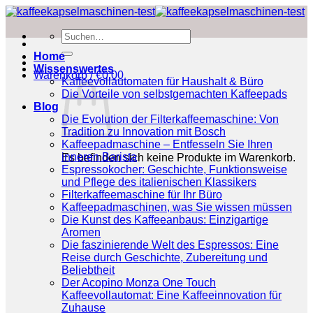
Zum
Inhalt
Suchen
springen
nach:
Home
Wissenswertes
Warenkorb /
€
0.00
Kaffeevollautomaten für Haushalt & Büro
Die Vorteile von selbstgemachten Kaffeepads
Blog
Die Evolution der Filterkaffeemaschine: Von
Tradition zu Innovation mit Bosch
Kaffeepadmaschine – Entfesseln Sie Ihren
inneren Barista
Es befinden sich keine Produkte im Warenkorb.
Espressokocher: Geschichte, Funktionsweise
und Pflege des italienischen Klassikers
Filterkaffeemaschine für Ihr Büro
Kaffeepadmaschinen, was Sie wissen müssen
Die Kunst des Kaffeeanbaus: Einzigartige
Aromen
Die faszinierende Welt des Espressos: Eine
Reise durch Geschichte, Zubereitung und
Beliebtheit
Der Acopino Monza One Touch
Kaffeevollautomat: Eine Kaffeeinnovation für
Zuhause