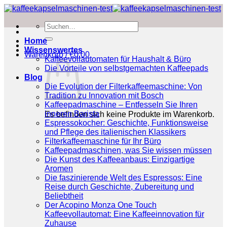
Zum
Inhalt
Suchen
springen
nach:
Home
Wissenswertes
Warenkorb /
€
0.00
Kaffeevollautomaten für Haushalt & Büro
Die Vorteile von selbstgemachten Kaffeepads
Blog
Die Evolution der Filterkaffeemaschine: Von
Tradition zu Innovation mit Bosch
Kaffeepadmaschine – Entfesseln Sie Ihren
inneren Barista
Es befinden sich keine Produkte im Warenkorb.
Espressokocher: Geschichte, Funktionsweise
und Pflege des italienischen Klassikers
Filterkaffeemaschine für Ihr Büro
Kaffeepadmaschinen, was Sie wissen müssen
Die Kunst des Kaffeeanbaus: Einzigartige
Aromen
Die faszinierende Welt des Espressos: Eine
Reise durch Geschichte, Zubereitung und
Beliebtheit
Der Acopino Monza One Touch
Kaffeevollautomat: Eine Kaffeeinnovation für
Zuhause