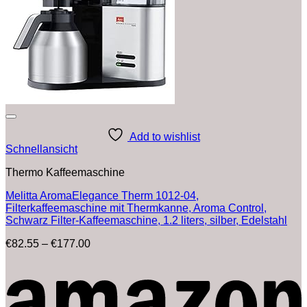
Add to wishlist
Schnellansicht
Thermo Kaffeemaschine
Melitta AromaElegance Therm 1012-04,
Filterkaffeemaschine mit Thermkanne, Aroma Control,
Schwarz Filter-Kaffeemaschine, 1.2 liters, silber, Edelstahl
Preisspanne:
€
82.55
–
€
177.00
€82.55
bis
€177.00