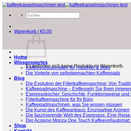
Zum
Inhalt
Suchen
springen
nach:
Warenkorb /
€
0.00
Home
Wissenswertes
Es befinden sich keine Produkte im Warenkorb.
Kaffeevollautomaten für Haushalt & Büro
Die Vorteile von selbstgemachten Kaffeepads
Blog
Die Evolution der Filterkaffeemaschine: Von Tradit
Kaffeepadmaschine – Entfesseln Sie Ihren inneren
Espressokocher: Geschichte, Funktionsweise und P
Filterkaffeemaschine für Ihr Büro
Kaffeepadmaschinen, was Sie wissen müssen
Die Kunst des Kaffeeanbaus: Einzigartige Aromen
Die faszinierende Welt des Espressos: Eine Reise 
Der Acopino Monza One Touch Kaffeevollautomat: 
Shop
Kontakt