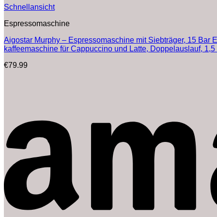
Schnellansicht
Espressomaschine
Aigostar Murphy – Espressomaschine mit Siebträger, 15 Bar
kaffeemaschine für Cappuccino und Latte, Doppelauslauf, 1,5 
€
79.99