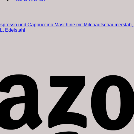
 Espresso und Cappuccino Maschine mit Milchaufschäumerstab,
L, Edelstahl