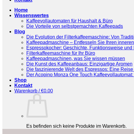
Home
Wissenswertes
Kaffeevollautomaten für Haushalt & Büro
Die Vorteile von selbstgemachten Kaffeepads
Blog
Die Evolution der Filterkaffeemaschine: Von Tradit
Kaffeepadmaschine – Entfesseln Sie Ihren inneren
Espressokocher: Geschichte, Funktionsweise und P
Filterkaffeemaschine für Ihr Büro
Kaffeepadmaschinen, was Sie wissen müssen
Die Kunst des Kaffeeanbaus: Einzigartige Aromen
Die faszinierende Welt des Espressos: Eine Reise 
Der Acopino Monza One Touch Kaffeevollautomat: 
Shop
Kontakt
Warenkorb /
€
0.00
Es befinden sich keine Produkte im Warenkorb.