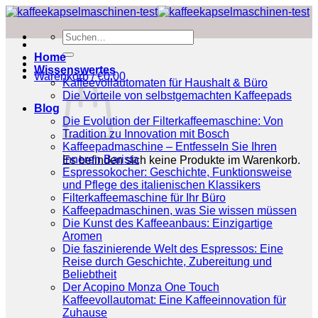
Zum
Inhalt
Suchen
springen
nach:
Home
Wissenswertes
Warenkorb /
€
0.00
Kaffeevollautomaten für Haushalt & Büro
Die Vorteile von selbstgemachten Kaffeepads
Blog
Die Evolution der Filterkaffeemaschine: Von
Tradition zu Innovation mit Bosch
Kaffeepadmaschine – Entfesseln Sie Ihren
inneren Barista
Es befinden sich keine Produkte im Warenkorb.
Espressokocher: Geschichte, Funktionsweise
und Pflege des italienischen Klassikers
Filterkaffeemaschine für Ihr Büro
Kaffeepadmaschinen, was Sie wissen müssen
Die Kunst des Kaffeeanbaus: Einzigartige
Aromen
Die faszinierende Welt des Espressos: Eine
Reise durch Geschichte, Zubereitung und
Beliebtheit
Der Acopino Monza One Touch
Kaffeevollautomat: Eine Kaffeeinnovation für
Zuhause