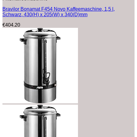
Bravilor Bonamat F454 Novo Kaffeemaschine, 1,5 l,
Schwarz, 430(H) x 205(W) x 340(D)mm
€
404.20