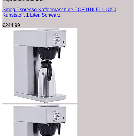
Smeg Espresso-Kaffeemaschine ECF01BLEU, 1350,
Kunststoff, 1 Liter, Schwarz
€
244.99