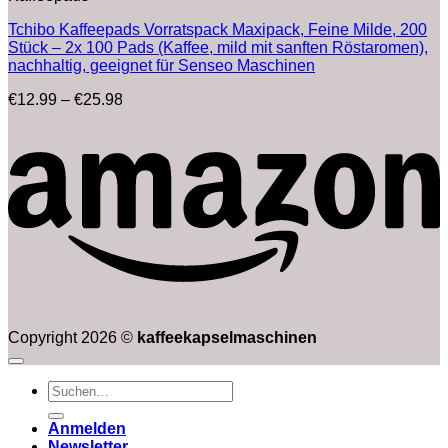
Tchibo Kaffeepads Vorratspack Maxipack, Feine Milde, 200
Stück – 2x 100 Pads (Kaffee, mild mit sanften Röstaromen),
nachhaltig, geeignet für Senseo Maschinen
Preisspanne:
€
12.99
–
€
25.98
€12.99
bis
€25.98
Copyright 2026 ©
kaffeekapselmaschinen
Suchen
nach:
Anmelden
Newsletter