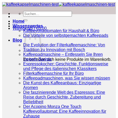
Zum
Inhalt
Suchen
springen
nach:
Home
Wissenswertes
Warenkorb /
€
0.00
Kaffeevollautomaten für Haushalt & Büro
Die Vorteile von selbstgemachten Kaffeepads
Blog
Die Evolution der Filterkaffeemaschine: Von
Tradition zu Innovation mit Bosch
Kaffeepadmaschine – Entfesseln Sie Ihren
inneren Barista
Es befinden sich keine Produkte im Warenkorb.
Espressokocher: Geschichte, Funktionsweise
und Pflege des italienischen Klassikers
Filterkaffeemaschine für Ihr Büro
Kaffeepadmaschinen, was Sie wissen müssen
Die Kunst des Kaffeeanbaus: Einzigartige
Aromen
Die faszinierende Welt des Espressos: Eine
Reise durch Geschichte, Zubereitung und
Beliebtheit
Der Acopino Monza One Touch
Kaffeevollautomat: Eine Kaffeeinnovation für
Zuhause