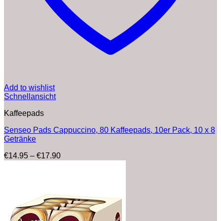
Add to wishlist
Schnellansicht
Kaffeepads
Senseo Pads Cappuccino, 80 Kaffeepads, 10er Pack, 10 x 8
Getränke
Preisspanne:
€
14.95
–
€
17.90
€14.95
bis
€17.90