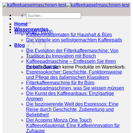
Zum
Inhalt
Suchen
springen
nach:
Home
Wissenswertes
Warenkorb /
€
0.00
Kaffeevollautomaten für Haushalt & Büro
Die Vorteile von selbstgemachten Kaffeepads
Blog
Die Evolution der Filterkaffeemaschine: Von
Tradition zu Innovation mit Bosch
Kaffeepadmaschine – Entfesseln Sie Ihren
inneren Barista
Es befinden sich keine Produkte im Warenkorb.
Espressokocher: Geschichte, Funktionsweise
und Pflege des italienischen Klassikers
Filterkaffeemaschine für Ihr Büro
Kaffeepadmaschinen, was Sie wissen müssen
Die Kunst des Kaffeeanbaus: Einzigartige
Aromen
Die faszinierende Welt des Espressos: Eine
Reise durch Geschichte, Zubereitung und
Beliebtheit
Der Acopino Monza One Touch
Kaffeevollautomat: Eine Kaffeeinnovation für
Zuhause