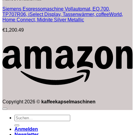
Siemens Espressomaschine Vollautomat, EQ.700,
TP707R06, iSelect Display, Tassenwärmer, coffeeWorld,
Home Connect, Midnite Silver Metallic
€
1,200.49
Copyright 2026 ©
kaffeekapselmaschinen
Suchen
nach:
Anmelden
Newsletter