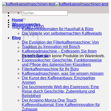
Zum
Inhalt
Suchen
springen
nach:
Home
Wissenswertes
Warenkorb /
€
0.00
Kaffeevollautomaten für Haushalt & Büro
Die Vorteile von selbstgemachten Kaffeepads
Blog
Die Evolution der Filterkaffeemaschine: Von
Tradition zu Innovation mit Bosch
Kaffeepadmaschine – Entfesseln Sie Ihren
inneren Barista
Es befinden sich keine Produkte im Warenkorb.
Espressokocher: Geschichte, Funktionsweise
und Pflege des italienischen Klassikers
Filterkaffeemaschine für Ihr Büro
Kaffeepadmaschinen, was Sie wissen müssen
Die Kunst des Kaffeeanbaus: Einzigartige
Aromen
Die faszinierende Welt des Espressos: Eine
Reise durch Geschichte, Zubereitung und
Beliebtheit
Der Acopino Monza One Touch
Kaffeevollautomat: Eine Kaffeeinnovation für
Zuhause