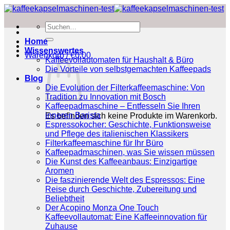
Zum
Inhalt
Suchen
springen
nach:
Home
Wissenswertes
Warenkorb /
€
0.00
Kaffeevollautomaten für Haushalt & Büro
Die Vorteile von selbstgemachten Kaffeepads
Blog
Die Evolution der Filterkaffeemaschine: Von
Tradition zu Innovation mit Bosch
Kaffeepadmaschine – Entfesseln Sie Ihren
inneren Barista
Es befinden sich keine Produkte im Warenkorb.
Espressokocher: Geschichte, Funktionsweise
und Pflege des italienischen Klassikers
Filterkaffeemaschine für Ihr Büro
Kaffeepadmaschinen, was Sie wissen müssen
Die Kunst des Kaffeeanbaus: Einzigartige
Aromen
Die faszinierende Welt des Espressos: Eine
Reise durch Geschichte, Zubereitung und
Beliebtheit
Der Acopino Monza One Touch
Kaffeevollautomat: Eine Kaffeeinnovation für
Zuhause