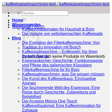
Zum
Inhalt
Suchen
springen
nach:
Home
Wissenswertes
Warenkorb /
€
0.00
Kaffeevollautomaten für Haushalt & Büro
Die Vorteile von selbstgemachten Kaffeepads
Blog
Die Evolution der Filterkaffeemaschine: Von
Tradition zu Innovation mit Bosch
Kaffeepadmaschine – Entfesseln Sie Ihren
inneren Barista
Es befinden sich keine Produkte im Warenkorb.
Espressokocher: Geschichte, Funktionsweise
und Pflege des italienischen Klassikers
Filterkaffeemaschine für Ihr Büro
Kaffeepadmaschinen, was Sie wissen müssen
Die Kunst des Kaffeeanbaus: Einzigartige
Aromen
Die faszinierende Welt des Espressos: Eine
Reise durch Geschichte, Zubereitung und
Beliebtheit
Der Acopino Monza One Touch
Kaffeevollautomat: Eine Kaffeeinnovation für
Zuhause