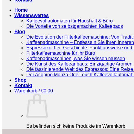
Home
Wissenswertes
Kaffeevollautomaten für Haushalt & Büro
Die Vorteile von selbstgemachten Kaffeepads
Blog
Die Evolution der Filterkaffeemaschine: Von Tradit
Kaffeepadmaschine – Entfesseln Sie Ihren inneren
Espressokocher: Geschichte, Funktionsweise und P
Filterkaffeemaschine für Ihr Büro
Kaffeepadmaschinen, was Sie wissen müssen
Die Kunst des Kaffeeanbaus: Einzigartige Aromen
Die faszinierende Welt des Espressos: Eine Reise 
Der Acopino Monza One Touch Kaffeevollautomat: 
Shop
Kontakt
Warenkorb /
€
0.00
Es befinden sich keine Produkte im Warenkorb.