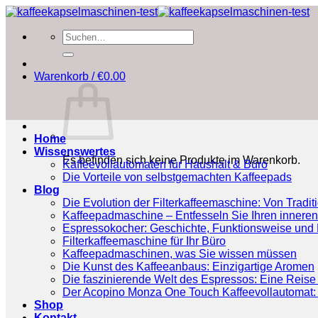
Zum
Inhalt
Suchen
springen
nach:
Warenkorb /
€
0.00
Home
Wissenswertes
Es befinden sich keine Produkte im Warenkorb.
Kaffeevollautomaten für Haushalt & Büro
Die Vorteile von selbstgemachten Kaffeepads
Blog
Die Evolution der Filterkaffeemaschine: Von Tradit
Kaffeepadmaschine – Entfesseln Sie Ihren inneren
Espressokocher: Geschichte, Funktionsweise und P
Filterkaffeemaschine für Ihr Büro
Kaffeepadmaschinen, was Sie wissen müssen
Die Kunst des Kaffeeanbaus: Einzigartige Aromen
Die faszinierende Welt des Espressos: Eine Reise 
Der Acopino Monza One Touch Kaffeevollautomat: 
Shop
Kontakt