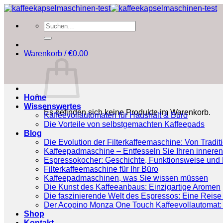
Zum
Inhalt
Suchen
springen
nach:
Warenkorb /
€
0.00
Home
Wissenswertes
Es befinden sich keine Produkte im Warenkorb.
Kaffeevollautomaten für Haushalt & Büro
Die Vorteile von selbstgemachten Kaffeepads
Blog
Die Evolution der Filterkaffeemaschine: Von Tradit
Kaffeepadmaschine – Entfesseln Sie Ihren inneren
Espressokocher: Geschichte, Funktionsweise und P
Filterkaffeemaschine für Ihr Büro
Kaffeepadmaschinen, was Sie wissen müssen
Die Kunst des Kaffeeanbaus: Einzigartige Aromen
Die faszinierende Welt des Espressos: Eine Reise 
Der Acopino Monza One Touch Kaffeevollautomat: 
Shop
Kontakt