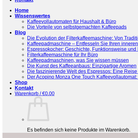
Home
Wissenswertes
Kaffeevollautomaten für Haushalt & Büro
Die Vorteile von selbstgemachten Kaffeepads
Blog
Die Evolution der Filterkaffeemaschine: Von Tradit
Kaffeepadmaschine – Entfesseln Sie Ihren inneren
Espressokocher: Geschichte, Funktionsweise und P
Filterkaffeemaschine für Ihr Büro
Kaffeepadmaschinen, was Sie wissen müssen
Die Kunst des Kaffeeanbaus: Einzigartige Aromen
Die faszinierende Welt des Espressos: Eine Reise 
Der Acopino Monza One Touch Kaffeevollautomat: 
Shop
Kontakt
Warenkorb /
€
0.00
Es befinden sich keine Produkte im Warenkorb.