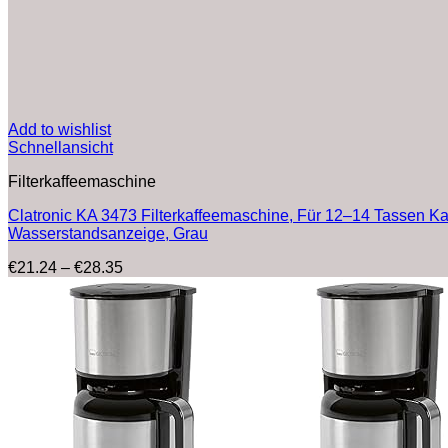
Add to wishlist
Schnellansicht
Filterkaffeemaschine
Clatronic KA 3473 Filterkaffeemaschine, Für 12–14 Tassen Kaff
Wasserstandsanzeige, Grau
Preisspanne:
€
21.24
–
€
28.35
€21.24
bis
€28.35