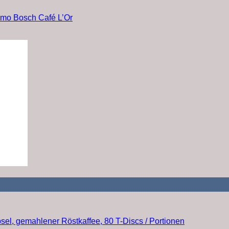
simo Bosch Café L’Or
psel, gemahlener Röstkaffee, 80 T-Discs / Portionen