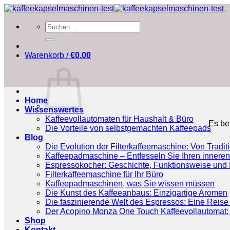
Zum
Inhalt
Suchen
springen
nach:
Warenkorb /
€
0.00
Home
Wissenswertes
Kaffeevollautomaten für Haushalt & Büro
Es be
Die Vorteile von selbstgemachten Kaffeepads
Blog
Die Evolution der Filterkaffeemaschine: Von Tradit
Kaffeepadmaschine – Entfesseln Sie Ihren inneren
Espressokocher: Geschichte, Funktionsweise und P
Filterkaffeemaschine für Ihr Büro
Kaffeepadmaschinen, was Sie wissen müssen
Die Kunst des Kaffeeanbaus: Einzigartige Aromen
Die faszinierende Welt des Espressos: Eine Reise 
Der Acopino Monza One Touch Kaffeevollautomat: 
Shop
Kontakt