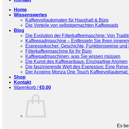
Home
Wissenswertes
Kaffeevollautomaten für Haushalt & Büro
Die Vorteile von selbstgemachten Kaffeepads
Blog
Die Evolution der Filterkaffeemaschine: Von Tradit
Kaffeepadmaschine – Entfesseln Sie Ihren inneren
Espressokocher: Geschichte, Funktionsweise und P
Filterkaffeemaschine für Ihr Büro
Kaffeepadmaschinen, was Sie wissen müssen
Die Kunst des Kaffeeanbaus: Einzigartige Aromen
Die faszinierende Welt des Espressos: Eine Reise 
Der Acopino Monza One Touch Kaffeevollautomat: 
Shop
Kontakt
Warenkorb /
€
0.00
Es be