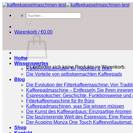
Zum
Inhalt
Suchen
springen
nach:
Warenkorb /
€
0.00
Home
Wissenswertes
Es befinden sich keine Produkte im Warenkorb.
Kaffeevollautomaten für Haushalt & Büro
Die Vorteile von selbstgemachten Kaffeepads
Blog
Die Evolution der Filterkaffeemaschine: Von Tradit
Kaffeepadmaschine – Entfesseln Sie Ihren inneren
Espressokocher: Geschichte, Funktionsweise und P
Filterkaffeemaschine für Ihr Büro
Kaffeepadmaschinen, was Sie wissen müssen
Die Kunst des Kaffeeanbaus: Einzigartige Aromen
Die faszinierende Welt des Espressos: Eine Reise 
Der Acopino Monza One Touch Kaffeevollautomat: 
Shop
Kontakt