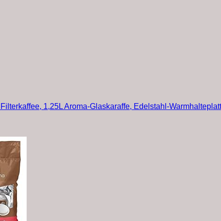
 Filterkaffee, 1,25L Aroma-Glaskaraffe, Edelstahl-Warmhalteplatt