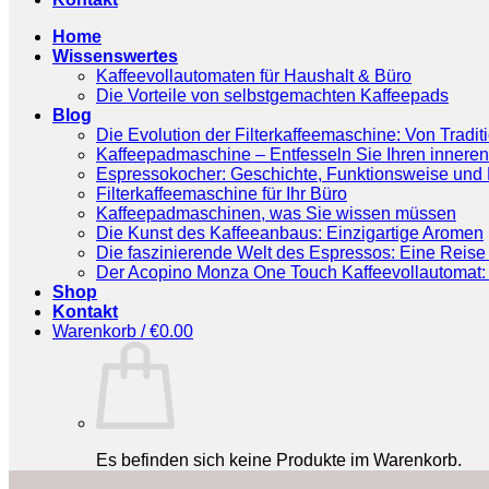
Home
Wissenswertes
Kaffeevollautomaten für Haushalt & Büro
Die Vorteile von selbstgemachten Kaffeepads
Blog
Die Evolution der Filterkaffeemaschine: Von Tradit
Kaffeepadmaschine – Entfesseln Sie Ihren inneren
Espressokocher: Geschichte, Funktionsweise und P
Filterkaffeemaschine für Ihr Büro
Kaffeepadmaschinen, was Sie wissen müssen
Die Kunst des Kaffeeanbaus: Einzigartige Aromen
Die faszinierende Welt des Espressos: Eine Reise 
Der Acopino Monza One Touch Kaffeevollautomat: 
Shop
Kontakt
Warenkorb /
€
0.00
Es befinden sich keine Produkte im Warenkorb.