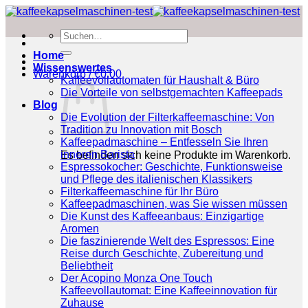
Zum
Inhalt
Suchen
springen
nach:
Home
Wissenswertes
Warenkorb /
€
0.00
Kaffeevollautomaten für Haushalt & Büro
Die Vorteile von selbstgemachten Kaffeepads
Blog
Die Evolution der Filterkaffeemaschine: Von
Tradition zu Innovation mit Bosch
Kaffeepadmaschine – Entfesseln Sie Ihren
inneren Barista
Es befinden sich keine Produkte im Warenkorb.
Espressokocher: Geschichte, Funktionsweise
und Pflege des italienischen Klassikers
Filterkaffeemaschine für Ihr Büro
Kaffeepadmaschinen, was Sie wissen müssen
Die Kunst des Kaffeeanbaus: Einzigartige
Aromen
Die faszinierende Welt des Espressos: Eine
Reise durch Geschichte, Zubereitung und
Beliebtheit
Der Acopino Monza One Touch
Kaffeevollautomat: Eine Kaffeeinnovation für
Zuhause