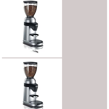
bis
€64.95