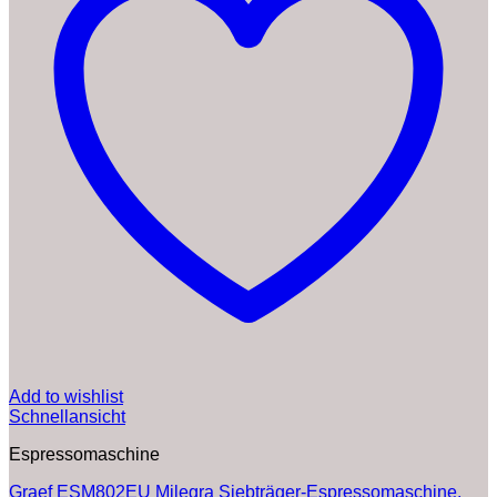
Add to wishlist
Schnellansicht
Espressomaschine
Graef ESM802EU Milegra Siebträger-Espressomaschine,