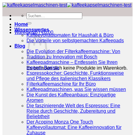
Zum
Inhalt
Suchen
springen
nach:
Home
Wissenswertes
Warenkorb /
€
0.00
Kaffeevollautomaten für Haushalt & Büro
Die Vorteile von selbstgemachten Kaffeepads
Blog
Die Evolution der Filterkaffeemaschine: Von
Tradition zu Innovation mit Bosch
Kaffeepadmaschine – Entfesseln Sie Ihren
inneren Barista
Es befinden sich keine Produkte im Warenkorb.
Espressokocher: Geschichte, Funktionsweise
und Pflege des italienischen Klassikers
Filterkaffeemaschine für Ihr Büro
Kaffeepadmaschinen, was Sie wissen müssen
Die Kunst des Kaffeeanbaus: Einzigartige
Aromen
Die faszinierende Welt des Espressos: Eine
Reise durch Geschichte, Zubereitung und
Beliebtheit
Der Acopino Monza One Touch
Kaffeevollautomat: Eine Kaffeeinnovation für
Zuhause