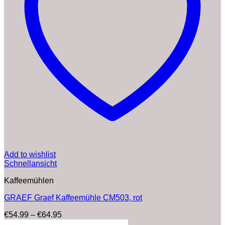
Add to wishlist
Schnellansicht
Kaffeemühlen
GRAEF Graef Kaffeemühle CM503, rot
Preisspanne:
€
54.99
–
€
64.95
€54.99