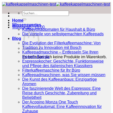
Zum
Inhalt
Suchen
springen
nach:
Home
Wissenswertes
Warenkorb /
€
0.00
Kaffeevollautomaten für Haushalt & Büro
Die Vorteile von selbstgemachten Kaffeepads
Blog
Die Evolution der Filterkaffeemaschine: Von
Tradition zu Innovation mit Bosch
Kaffeepadmaschine – Entfesseln Sie Ihren
inneren Barista
Es befinden sich keine Produkte im Warenkorb.
Espressokocher: Geschichte, Funktionsweise
und Pflege des italienischen Klassikers
Filterkaffeemaschine für Ihr Büro
Kaffeepadmaschinen, was Sie wissen müssen
Die Kunst des Kaffeeanbaus: Einzigartige
Aromen
Die faszinierende Welt des Espressos: Eine
Reise durch Geschichte, Zubereitung und
Beliebtheit
Der Acopino Monza One Touch
Kaffeevollautomat: Eine Kaffeeinnovation für
Zuhause