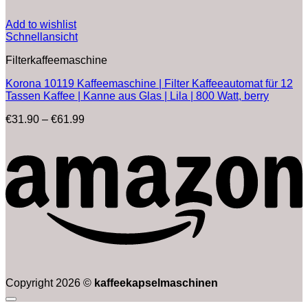
Add to wishlist
Schnellansicht
Filterkaffeemaschine
Korona 10119 Kaffeemaschine | Filter Kaffeeautomat für 12
Tassen Kaffee | Kanne aus Glas | Lila | 800 Watt, berry
Preisspanne:
€
31.90
–
€
61.99
€31.90
bis
€61.99
Copyright 2026 ©
kaffeekapselmaschinen