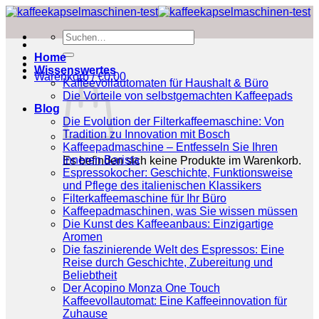
Zum
Inhalt
Suchen
springen
nach:
Home
Wissenswertes
Warenkorb /
€
0.00
Kaffeevollautomaten für Haushalt & Büro
Die Vorteile von selbstgemachten Kaffeepads
Blog
Die Evolution der Filterkaffeemaschine: Von
Tradition zu Innovation mit Bosch
Kaffeepadmaschine – Entfesseln Sie Ihren
inneren Barista
Es befinden sich keine Produkte im Warenkorb.
Espressokocher: Geschichte, Funktionsweise
und Pflege des italienischen Klassikers
Filterkaffeemaschine für Ihr Büro
Kaffeepadmaschinen, was Sie wissen müssen
Die Kunst des Kaffeeanbaus: Einzigartige
Aromen
Die faszinierende Welt des Espressos: Eine
Reise durch Geschichte, Zubereitung und
Beliebtheit
Der Acopino Monza One Touch
Kaffeevollautomat: Eine Kaffeeinnovation für
Zuhause