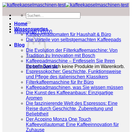
Zum
Inhalt
Suchen
springen
nach:
Home
Wissenswertes
Warenkorb /
€
0.00
Kaffeevollautomaten für Haushalt & Büro
Die Vorteile von selbstgemachten Kaffeepads
Blog
Die Evolution der Filterkaffeemaschine: Von
Tradition zu Innovation mit Bosch
Kaffeepadmaschine – Entfesseln Sie Ihren
inneren Barista
Es befinden sich keine Produkte im Warenkorb.
Espressokocher: Geschichte, Funktionsweise
und Pflege des italienischen Klassikers
Filterkaffeemaschine für Ihr Büro
Kaffeepadmaschinen, was Sie wissen müssen
Die Kunst des Kaffeeanbaus: Einzigartige
Aromen
Die faszinierende Welt des Espressos: Eine
Reise durch Geschichte, Zubereitung und
Beliebtheit
Der Acopino Monza One Touch
Kaffeevollautomat: Eine Kaffeeinnovation für
Zuhause