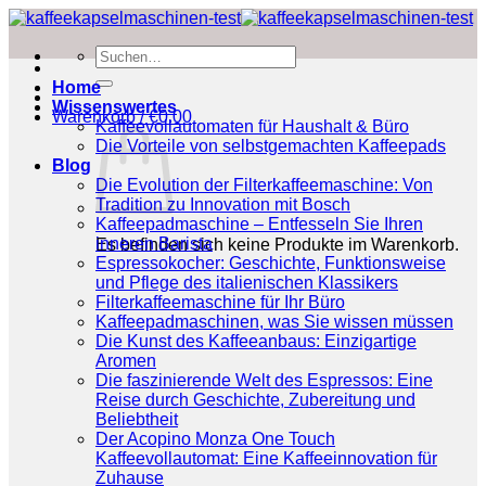
Zum
Inhalt
Suchen
springen
nach:
Home
Wissenswertes
Warenkorb /
€
0.00
Kaffeevollautomaten für Haushalt & Büro
Die Vorteile von selbstgemachten Kaffeepads
Blog
Die Evolution der Filterkaffeemaschine: Von
Tradition zu Innovation mit Bosch
Kaffeepadmaschine – Entfesseln Sie Ihren
inneren Barista
Es befinden sich keine Produkte im Warenkorb.
Espressokocher: Geschichte, Funktionsweise
und Pflege des italienischen Klassikers
Filterkaffeemaschine für Ihr Büro
Kaffeepadmaschinen, was Sie wissen müssen
Die Kunst des Kaffeeanbaus: Einzigartige
Aromen
Die faszinierende Welt des Espressos: Eine
Reise durch Geschichte, Zubereitung und
Beliebtheit
Der Acopino Monza One Touch
Kaffeevollautomat: Eine Kaffeeinnovation für
Zuhause