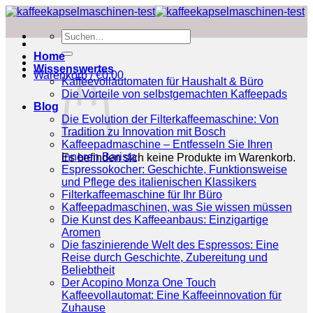
Zum
Inhalt
Suchen
springen
nach:
Home
Wissenswertes
Warenkorb /
€
0.00
Kaffeevollautomaten für Haushalt & Büro
Die Vorteile von selbstgemachten Kaffeepads
Blog
Die Evolution der Filterkaffeemaschine: Von
Tradition zu Innovation mit Bosch
Kaffeepadmaschine – Entfesseln Sie Ihren
inneren Barista
Es befinden sich keine Produkte im Warenkorb.
Espressokocher: Geschichte, Funktionsweise
und Pflege des italienischen Klassikers
Filterkaffeemaschine für Ihr Büro
Kaffeepadmaschinen, was Sie wissen müssen
Die Kunst des Kaffeeanbaus: Einzigartige
Aromen
Die faszinierende Welt des Espressos: Eine
Reise durch Geschichte, Zubereitung und
Beliebtheit
Der Acopino Monza One Touch
Kaffeevollautomat: Eine Kaffeeinnovation für
Zuhause