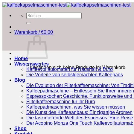
Zum
Inhalt
Suchen
springen
nach:
Warenkorb /
€
0.00
Home
Wissenswertes
Es befinden sich keine Produkte im Warenkorb.
Kaffeevollautomaten für Haushalt & Büro
Die Vorteile von selbstgemachten Kaffeepads
Blog
Die Evolution der Filterkaffeemaschine: Von Tradit
Kaffeepadmaschine – Entfesseln Sie Ihren inneren
Espressokocher: Geschichte, Funktionsweise und P
Filterkaffeemaschine für Ihr Büro
Kaffeepadmaschinen, was Sie wissen müssen
Die Kunst des Kaffeeanbaus: Einzigartige Aromen
Die faszinierende Welt des Espressos: Eine Reise 
Der Acopino Monza One Touch Kaffeevollautomat: 
Shop
Kontakt