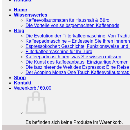
Home
Wissenswertes
Kaffeevollautomaten für Haushalt & Büro
Die Vorteile von selbstgemachten Kaffeepads
Blog
Die Evolution der Filterkaffeemaschine: Von Tradit
Kaffeepadmaschine – Entfesseln Sie Ihren inneren
Espressokocher: Geschichte, Funktionsweise und P
Filterkaffeemaschine für Ihr Büro
Kaffeepadmaschinen, was Sie wissen müssen
Die Kunst des Kaffeeanbaus: Einzigartige Aromen
Die faszinierende Welt des Espressos: Eine Reise 
Der Acopino Monza One Touch Kaffeevollautomat: 
Shop
Kontakt
Warenkorb /
€
0.00
Es befinden sich keine Produkte im Warenkorb.