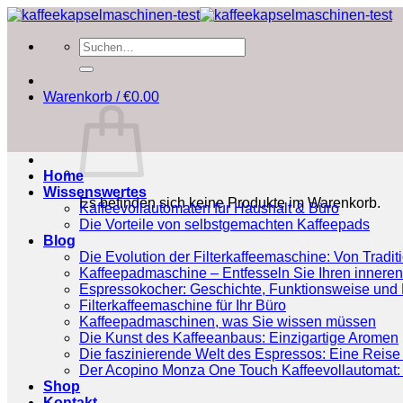
Zum
Inhalt
Suchen
springen
nach:
Warenkorb /
€
0.00
Home
Wissenswertes
Es befinden sich keine Produkte im Warenkorb.
Kaffeevollautomaten für Haushalt & Büro
Die Vorteile von selbstgemachten Kaffeepads
Blog
Die Evolution der Filterkaffeemaschine: Von Tradit
Kaffeepadmaschine – Entfesseln Sie Ihren inneren
Espressokocher: Geschichte, Funktionsweise und P
Filterkaffeemaschine für Ihr Büro
Kaffeepadmaschinen, was Sie wissen müssen
Die Kunst des Kaffeeanbaus: Einzigartige Aromen
Die faszinierende Welt des Espressos: Eine Reise 
Der Acopino Monza One Touch Kaffeevollautomat: 
Shop
Kontakt