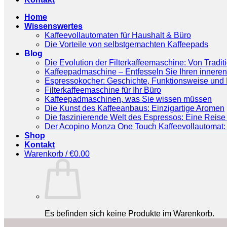
Home
Wissenswertes
Kaffeevollautomaten für Haushalt & Büro
Die Vorteile von selbstgemachten Kaffeepads
Blog
Die Evolution der Filterkaffeemaschine: Von Tradit
Kaffeepadmaschine – Entfesseln Sie Ihren inneren
Espressokocher: Geschichte, Funktionsweise und P
Filterkaffeemaschine für Ihr Büro
Kaffeepadmaschinen, was Sie wissen müssen
Die Kunst des Kaffeeanbaus: Einzigartige Aromen
Die faszinierende Welt des Espressos: Eine Reise 
Der Acopino Monza One Touch Kaffeevollautomat: 
Shop
Kontakt
Warenkorb /
€
0.00
Es befinden sich keine Produkte im Warenkorb.