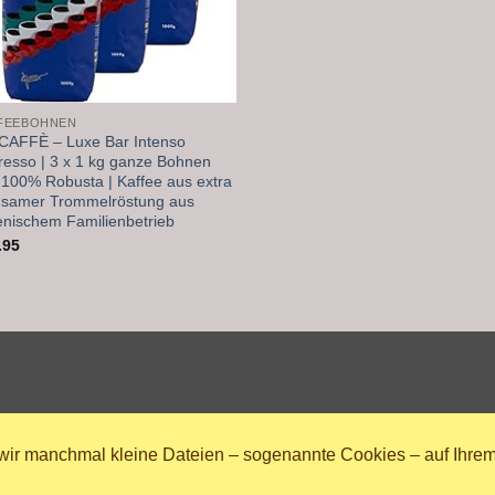
FEEBOHNEN
CAFFÈ – Luxe Bar Intenso
resso | 3 x 1 kg ganze Bohnen
 100% Robusta | Kaffee aus extra
gsamer Trommelröstung aus
ienischem Familienbetrieb
.95
 wir manchmal kleine Dateien – sogenannte Cookies – auf Ihrem