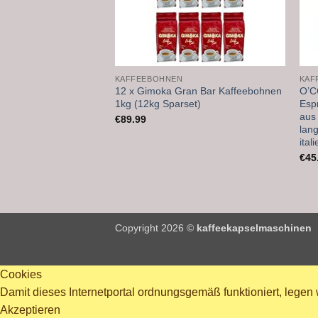
KAFFEEBOHNEN
KAF
12 x Gimoka Gran Bar Kaffeebohnen
O’C
1kg (12kg Sparset)
Esp
aus
€
89.99
lan
ital
€
45
Copyright 2026 ©
kaffeekapselmaschinen
Cookies
Damit dieses Internetportal ordnungsgemäß funktioniert, legen
Akzeptieren