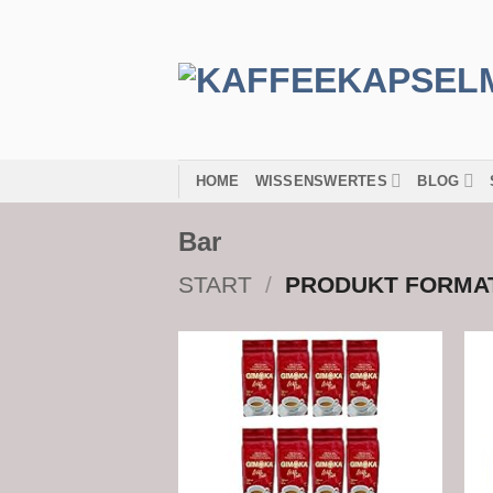
Zum
Inhalt
springen
HOME
WISSENSWERTES
BLOG
‎Bar
START
/
PRODUKT FORMA
Add to
wishlist