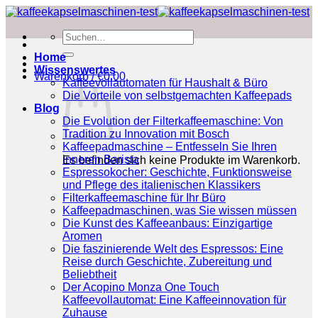
Zum
Inhalt
Suchen
springen
nach:
Home
Wissenswertes
Warenkorb /
€
0.00
Kaffeevollautomaten für Haushalt & Büro
Die Vorteile von selbstgemachten Kaffeepads
Blog
Die Evolution der Filterkaffeemaschine: Von
Tradition zu Innovation mit Bosch
Kaffeepadmaschine – Entfesseln Sie Ihren
inneren Barista
Es befinden sich keine Produkte im Warenkorb.
Espressokocher: Geschichte, Funktionsweise
und Pflege des italienischen Klassikers
Filterkaffeemaschine für Ihr Büro
Kaffeepadmaschinen, was Sie wissen müssen
Die Kunst des Kaffeeanbaus: Einzigartige
Aromen
Die faszinierende Welt des Espressos: Eine
Reise durch Geschichte, Zubereitung und
Beliebtheit
Der Acopino Monza One Touch
Kaffeevollautomat: Eine Kaffeeinnovation für
Zuhause