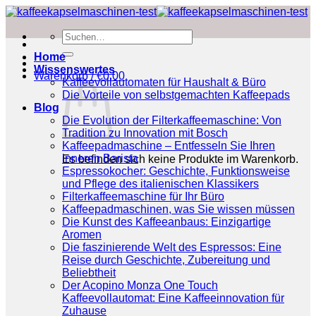
Zum
Inhalt
Suchen
springen
nach:
Home
Wissenswertes
Warenkorb /
€
0.00
Kaffeevollautomaten für Haushalt & Büro
Die Vorteile von selbstgemachten Kaffeepads
Blog
Die Evolution der Filterkaffeemaschine: Von
Tradition zu Innovation mit Bosch
Kaffeepadmaschine – Entfesseln Sie Ihren
inneren Barista
Es befinden sich keine Produkte im Warenkorb.
Espressokocher: Geschichte, Funktionsweise
und Pflege des italienischen Klassikers
Filterkaffeemaschine für Ihr Büro
Kaffeepadmaschinen, was Sie wissen müssen
Die Kunst des Kaffeeanbaus: Einzigartige
Aromen
Die faszinierende Welt des Espressos: Eine
Reise durch Geschichte, Zubereitung und
Beliebtheit
Der Acopino Monza One Touch
Kaffeevollautomat: Eine Kaffeeinnovation für
Zuhause