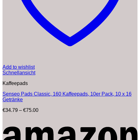
Add to wishlist
Schnellansicht
Kaffeepads
Senseo Pads Classic, 160 Kaffeepads, 10er Pack, 10 x 16
Getränke
Preisspanne:
€
34.79
–
€
75.00
€34.79
bis
€75.00