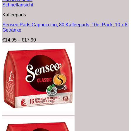
Schnellansicht
Kaffeepads
Senseo Pads Cappuccino, 80 Kaffeepads, 10er Pack, 10 x 8
Getränke
Preisspanne:
€
14.95
–
€
17.90
€14.95
bis
€17.90