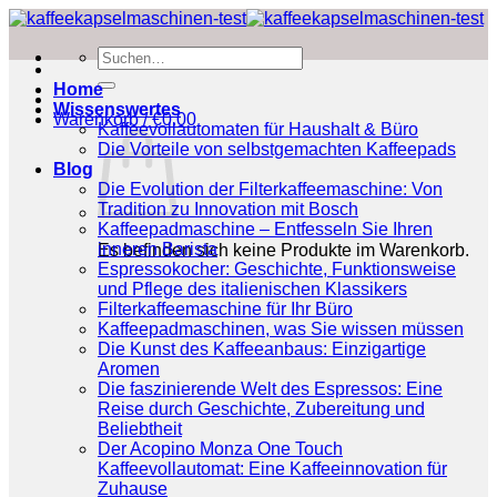
Zum
Inhalt
Suchen
springen
nach:
Home
Wissenswertes
Warenkorb /
€
0.00
Kaffeevollautomaten für Haushalt & Büro
Die Vorteile von selbstgemachten Kaffeepads
Blog
Die Evolution der Filterkaffeemaschine: Von
Tradition zu Innovation mit Bosch
Kaffeepadmaschine – Entfesseln Sie Ihren
inneren Barista
Es befinden sich keine Produkte im Warenkorb.
Espressokocher: Geschichte, Funktionsweise
und Pflege des italienischen Klassikers
Filterkaffeemaschine für Ihr Büro
Kaffeepadmaschinen, was Sie wissen müssen
Die Kunst des Kaffeeanbaus: Einzigartige
Aromen
Die faszinierende Welt des Espressos: Eine
Reise durch Geschichte, Zubereitung und
Beliebtheit
Der Acopino Monza One Touch
Kaffeevollautomat: Eine Kaffeeinnovation für
Zuhause