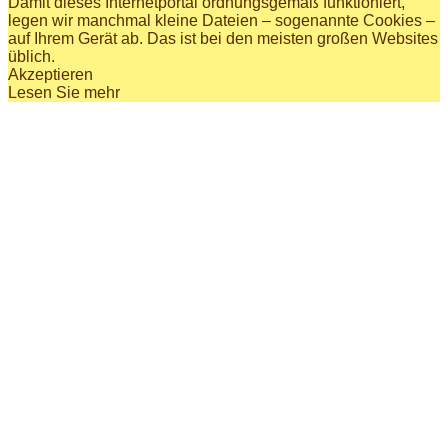
Damit dieses Internetportal ordnungsgemäß funktioniert,
legen wir manchmal kleine Dateien – sogenannte Cookies –
auf Ihrem Gerät ab. Das ist bei den meisten großen Websites
üblich.
Akzeptieren
Lesen Sie mehr