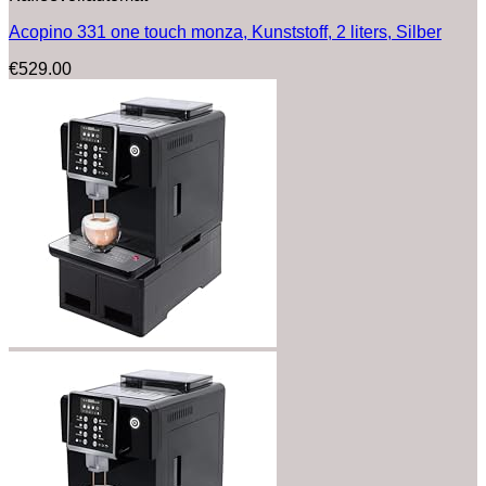
Acopino 331 one touch monza, Kunststoff, 2 liters, Silber
€
529.00