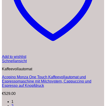
Add to wishlist
Schnellansicht
Kaffeevollautomat
Acopino Monza One Touch Kaffeevollautomat und
Espressomaschine mit Milchsystem, Cappuccino und
Espresso auf Knopfdruck
€
529.00
1
2