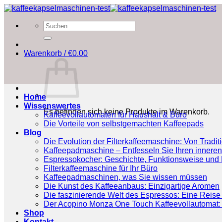
Zum
Inhalt
Suchen
springen
nach:
Warenkorb /
€
0.00
Home
Wissenswertes
Es befinden sich keine Produkte im Warenkorb.
Kaffeevollautomaten für Haushalt & Büro
Die Vorteile von selbstgemachten Kaffeepads
Blog
Die Evolution der Filterkaffeemaschine: Von Tradit
Kaffeepadmaschine – Entfesseln Sie Ihren inneren
Espressokocher: Geschichte, Funktionsweise und P
Filterkaffeemaschine für Ihr Büro
Kaffeepadmaschinen, was Sie wissen müssen
Die Kunst des Kaffeeanbaus: Einzigartige Aromen
Die faszinierende Welt des Espressos: Eine Reise 
Der Acopino Monza One Touch Kaffeevollautomat: 
Shop
Kontakt