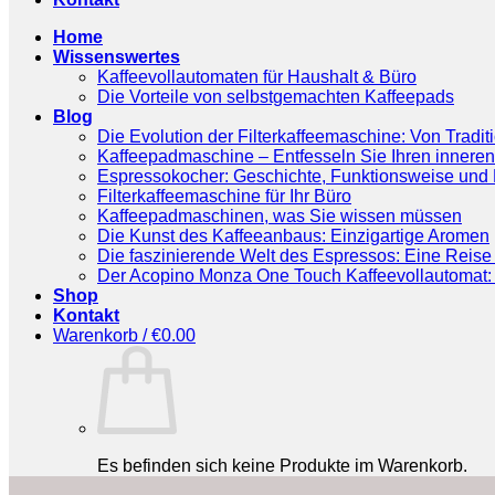
Home
Wissenswertes
Kaffeevollautomaten für Haushalt & Büro
Die Vorteile von selbstgemachten Kaffeepads
Blog
Die Evolution der Filterkaffeemaschine: Von Tradit
Kaffeepadmaschine – Entfesseln Sie Ihren inneren
Espressokocher: Geschichte, Funktionsweise und P
Filterkaffeemaschine für Ihr Büro
Kaffeepadmaschinen, was Sie wissen müssen
Die Kunst des Kaffeeanbaus: Einzigartige Aromen
Die faszinierende Welt des Espressos: Eine Reise 
Der Acopino Monza One Touch Kaffeevollautomat: 
Shop
Kontakt
Warenkorb /
€
0.00
Es befinden sich keine Produkte im Warenkorb.