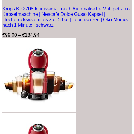
Krups KP2708 Infinissima Touch Automatische Multigetränk-
Kapselmaschine | Nescafé Dolce Gusto Kapsel |
Hochdrucksystem bis zu 15 bar | Touchscreen | Öko-Modus
nach 1 Minute | schwarz
Preisspanne:
€
99.00
–
€
134.94
€99.00
bis
€134.94