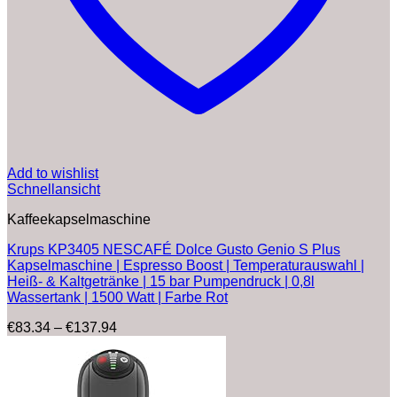
Add to wishlist
Schnellansicht
Kaffeekapselmaschine
Krups KP3405 NESCAFÉ Dolce Gusto Genio S Plus
Kapselmaschine | Espresso Boost | Temperaturauswahl |
Heiß- & Kaltgetränke | 15 bar Pumpendruck | 0,8l
Wassertank | 1500 Watt | Farbe Rot
Preisspanne:
€
83.34
–
€
137.94
€83.34
bis
€137.94