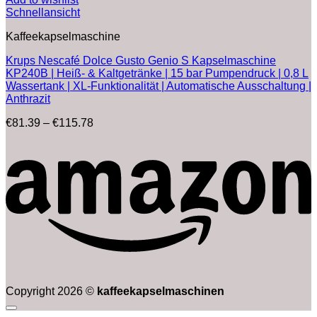
Schnellansicht
Kaffeekapselmaschine
Krups Nescafé Dolce Gusto Genio S Kapselmaschine
KP240B | Heiß- & Kaltgetränke | 15 bar Pumpendruck | 0,8 L
Wassertank | XL-Funktionalität | Automatische Ausschaltung |
Anthrazit
Preisspanne:
€
81.39
–
€
115.78
€81.39
bis
€115.78
Copyright 2026 ©
kaffeekapselmaschinen