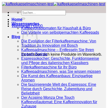
Zum
Inhalt
Suchen
springen
nach:
Home
Wissenswertes
Warenkorb /
€
0.00
Kaffeevollautomaten für Haushalt & Büro
Die Vorteile von selbstgemachten Kaffeepads
Blog
Die Evolution der Filterkaffeemaschine: Von
Tradition zu Innovation mit Bosch
Kaffeepadmaschine – Entfesseln Sie Ihren
inneren Barista
Es befinden sich keine Produkte im Warenkorb.
Espressokocher: Geschichte, Funktionsweise
und Pflege des italienischen Klassikers
Filterkaffeemaschine für Ihr Büro
Kaffeepadmaschinen, was Sie wissen müssen
Die Kunst des Kaffeeanbaus: Einzigartige
Aromen
Die faszinierende Welt des Espressos: Eine
Reise durch Geschichte, Zubereitung und
Beliebtheit
Der Acopino Monza One Touch
Kaffeevollautomat: Eine Kaffeeinnovation für
Zuhause