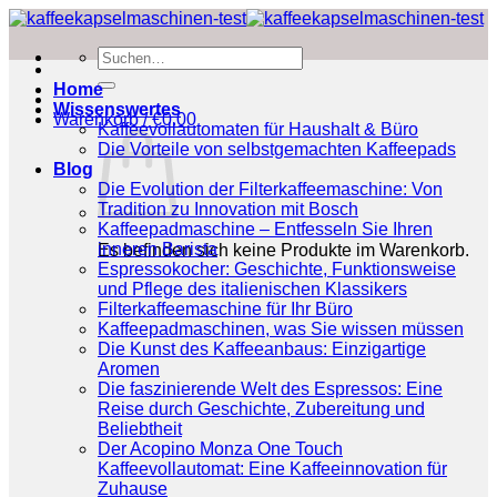
Zum
Inhalt
Suchen
springen
nach:
Home
Wissenswertes
Warenkorb /
€
0.00
Kaffeevollautomaten für Haushalt & Büro
Die Vorteile von selbstgemachten Kaffeepads
Blog
Die Evolution der Filterkaffeemaschine: Von
Tradition zu Innovation mit Bosch
Kaffeepadmaschine – Entfesseln Sie Ihren
inneren Barista
Es befinden sich keine Produkte im Warenkorb.
Espressokocher: Geschichte, Funktionsweise
und Pflege des italienischen Klassikers
Filterkaffeemaschine für Ihr Büro
Kaffeepadmaschinen, was Sie wissen müssen
Die Kunst des Kaffeeanbaus: Einzigartige
Aromen
Die faszinierende Welt des Espressos: Eine
Reise durch Geschichte, Zubereitung und
Beliebtheit
Der Acopino Monza One Touch
Kaffeevollautomat: Eine Kaffeeinnovation für
Zuhause