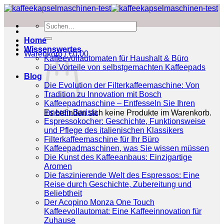
Zum
Inhalt
Suchen
springen
nach:
Home
Wissenswertes
Warenkorb /
€
0.00
Kaffeevollautomaten für Haushalt & Büro
Die Vorteile von selbstgemachten Kaffeepads
Blog
Die Evolution der Filterkaffeemaschine: Von
Tradition zu Innovation mit Bosch
Kaffeepadmaschine – Entfesseln Sie Ihren
inneren Barista
Es befinden sich keine Produkte im Warenkorb.
Espressokocher: Geschichte, Funktionsweise
und Pflege des italienischen Klassikers
Filterkaffeemaschine für Ihr Büro
Kaffeepadmaschinen, was Sie wissen müssen
Die Kunst des Kaffeeanbaus: Einzigartige
Aromen
Die faszinierende Welt des Espressos: Eine
Reise durch Geschichte, Zubereitung und
Beliebtheit
Der Acopino Monza One Touch
Kaffeevollautomat: Eine Kaffeeinnovation für
Zuhause