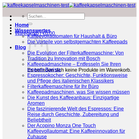
Zum
Inhalt
Suchen
springen
nach:
Home
Wissenswertes
Warenkorb /
€
0.00
Kaffeevollautomaten für Haushalt & Büro
Die Vorteile von selbstgemachten Kaffeepads
Blog
Die Evolution der Filterkaffeemaschine: Von
Tradition zu Innovation mit Bosch
Kaffeepadmaschine – Entfesseln Sie Ihren
inneren Barista
Es befinden sich keine Produkte im Warenkorb.
Espressokocher: Geschichte, Funktionsweise
und Pflege des italienischen Klassikers
Filterkaffeemaschine für Ihr Büro
Kaffeepadmaschinen, was Sie wissen müssen
Die Kunst des Kaffeeanbaus: Einzigartige
Aromen
Die faszinierende Welt des Espressos: Eine
Reise durch Geschichte, Zubereitung und
Beliebtheit
Der Acopino Monza One Touch
Kaffeevollautomat: Eine Kaffeeinnovation für
Zuhause