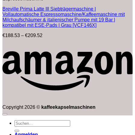
Breville Prima Latte III Siebträgermaschine |
Vollautomatische Espressomaschine/Kaffeemaschine mit
Milchaufschäumer & italienischer Pumpe mit 19 Bar |
kompatibel mit ESE-Pads | Grau [VCF146X]
Preisspanne:
€
188.53
–
€
209.52
€188.53
bis
€209.52
Copyright 2026 ©
kaffeekapselmaschinen
Suchen
nach:
Anmelden