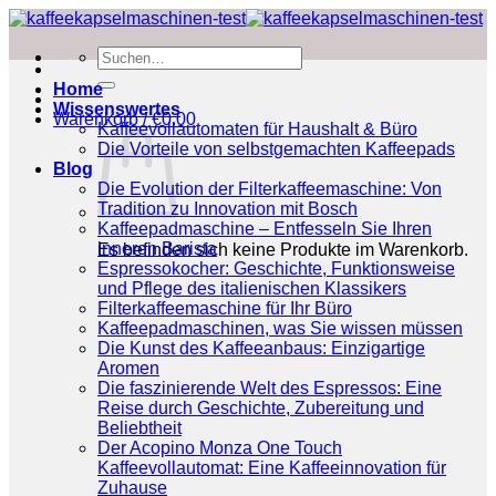
Zum
Inhalt
Suchen
springen
nach:
Home
Wissenswertes
Warenkorb /
€
0.00
Kaffeevollautomaten für Haushalt & Büro
Die Vorteile von selbstgemachten Kaffeepads
Blog
Die Evolution der Filterkaffeemaschine: Von
Tradition zu Innovation mit Bosch
Kaffeepadmaschine – Entfesseln Sie Ihren
inneren Barista
Es befinden sich keine Produkte im Warenkorb.
Espressokocher: Geschichte, Funktionsweise
und Pflege des italienischen Klassikers
Filterkaffeemaschine für Ihr Büro
Kaffeepadmaschinen, was Sie wissen müssen
Die Kunst des Kaffeeanbaus: Einzigartige
Aromen
Die faszinierende Welt des Espressos: Eine
Reise durch Geschichte, Zubereitung und
Beliebtheit
Der Acopino Monza One Touch
Kaffeevollautomat: Eine Kaffeeinnovation für
Zuhause