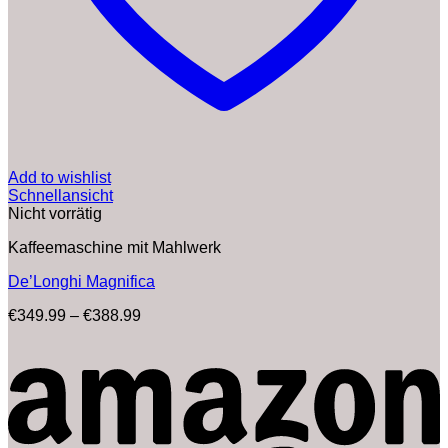
Add to wishlist
Schnellansicht
Nicht vorrätig
Kaffeemaschine mit Mahlwerk
De’Longhi Magnifica
Preisspanne:
€
349.99
–
€
388.99
€349.99
bis
€388.99