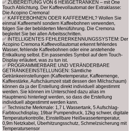
✅ ZUBEREITUNG VON 6 HEIßGETRÄNKEN – mit One
Touch Ablichtung. Der Kaffeevollautomat der Extraklasse:
Die Acopino Cremona!
✅ KAFFEEBOHNEN ODER KAFFEEMEHL? Wollen Sie
einmal Kaffeemehl sondern Kaffeebohnen verwenden,
folgen Sie der bebilderten Menüführung. Die Cremona
begleitet Sie bei allen Arbeitsschritten.
✅ INTELLIGENTES FEHLERERKENNUNGSSYSTEM: Der
Acopino Cremona Kaffeevollautomat erkennt fehlendes
Wasser, fehlende Kaffeebohnen oder eine anstehende
Entkalkung selbst. Ein passendes Symbol auf dem Touch-
Display erläutert, was zu tun ist.
✅ PROGRAMMIERBARE UND VERÄNDERBARE
GETRÄNKEEINSTELLUNGEN: Sämtliche
Getränkeeinstellungen (Kaffeetemperatur, Kaffeemenge,
Kaffeestärke, Aufschäumzeit statt dessen den Milchschaum)
können da ja der Erstellung direkt individuell abgestimmt
werden. Sie können im Unterschied dazu alias im
Hauptmenü hinterlegt werden, so dass die Erstellung
individuell abgestimmt werden kann.
✅ Technische Merkmale: 1,7 L Wassertank, 5 Aufschlag-
Farbtouchdisplay, 19bar Pumpendruck, 12kg schwer, digitale
Temperaturkontrolle, Einstellbare Heißwassertemperatur,
0,9m Netzkabel, Überhitzungsschutz, Schmelzsicherung mit
Temperatursensor