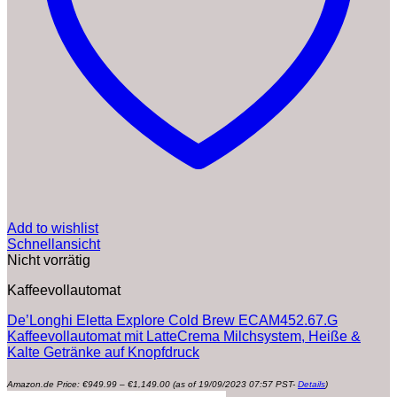
Add to wishlist
Schnellansicht
Nicht vorrätig
Kaffeevollautomat
De’Longhi Eletta Explore Cold Brew ECAM452.67.G
Kaffeevollautomat mit LatteCrema Milchsystem, Heiße &
Kalte Getränke auf Knopfdruck
Preisspanne:
Amazon.de Price:
€
949.99
–
€
1,149.00
(as of 19/09/2023 07:57 PST-
Details
)
€949.99