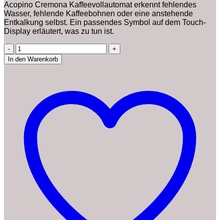
Acopino Cremona Kaffeevollautomat erkennt fehlendes
Wasser, fehlende Kaffeebohnen oder eine anstehende
Entkalkung selbst. Ein passendes Symbol auf dem Touch-
Display erläutert, was zu tun ist.
Acopino
Cremona
In den Warenkorb
One
Touch
Kaffeevollautomat
und
Espressomaschine
mit
Milchsystem,Cappuccino
und
Espresso
auf
Knopfdruck
farbiges
Touch
Display
Menge