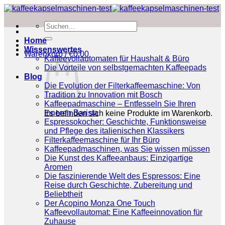
Zum
Inhalt
Suchen
springen
nach:
Home
Wissenswertes
Warenkorb /
€
0.00
Kaffeevollautomaten für Haushalt & Büro
Die Vorteile von selbstgemachten Kaffeepads
Blog
Die Evolution der Filterkaffeemaschine: Von
Tradition zu Innovation mit Bosch
Kaffeepadmaschine – Entfesseln Sie Ihren
inneren Barista
Es befinden sich keine Produkte im Warenkorb.
Espressokocher: Geschichte, Funktionsweise
und Pflege des italienischen Klassikers
Filterkaffeemaschine für Ihr Büro
Kaffeepadmaschinen, was Sie wissen müssen
Die Kunst des Kaffeeanbaus: Einzigartige
Aromen
Die faszinierende Welt des Espressos: Eine
Reise durch Geschichte, Zubereitung und
Beliebtheit
Der Acopino Monza One Touch
Kaffeevollautomat: Eine Kaffeeinnovation für
Zuhause