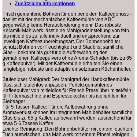
Zusätzliche Informationen
Frisch gemahlene Bohnen für den perfekten Kaffeegenuss –
das ist mit der mechanischen Kaffeemühle von ADE
gegenwärtig keine Herausforderung mehr. Das robuste
Keramik-Mahlwerk lässt eine Mahlgradeinstellung von fein
bis mitleidlos zu, alle individuell und entsprechend zur
jeweiligen Kaffeezubereitungsart. Der Bohnenbehälter
schützt Bohnen vor Feuchtigkeit und Staub ist sämtliche
Glas – bekannt als gut für die Aufbewahrung des
gemahlenen Kaffeepulvers ohne Aroma-Schaden (bis zu 65
g Kaffeepulver). Mit der Kaffeemühle erhalten Sie einen
langlebige, robuste und adaptiv einsetzbaren Küchenhelfer.
Stufenloser Mahlgrad: Der Mahlgrad der Handkaffeemühle
lässt sich stufenlos anpassen. Perfekt gemahlenes
Kaffeepulver von mitleidlos für French Press über mittel/fein
für Filtermaschine und Espressokocher bis isoliert fein für
Siebträger
Für 5 Tassen Kaffee: Für die Aufbewahrung ohne
Aromaverlust können im integrierten Mahlbehälter sämtliche
Glas bis zu 65 g Kaffee aufbewahrt werden, ausreichend für
etwa 5-6 Tassen Kaffee
Leichte Reinigung: Den Bohnenbehälter mit einem feuchten
Tuch auswischen, das Mahlwerk mit einem Pinsel reinigen.