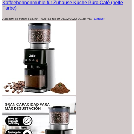
Kaffeebohnenmühle für Zuhause Küche Büro Café (helle
Farbe)
Preisspanne:
Amazon.de Price:
€
35.49
–
€
35.63
(as of 06/12/2023 09:35 PST-
Details
)
€35.49
bis
€35.63