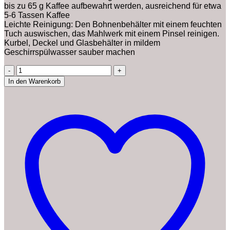
bis zu 65 g Kaffee aufbewahrt werden, ausreichend für etwa
5-6 Tassen Kaffee
Leichte Reinigung: Den Bohnenbehälter mit einem feuchten
Tuch auswischen, das Mahlwerk mit einem Pinsel reinigen.
Kurbel, Deckel und Glasbehälter in mildem
Geschirrspülwasser sauber machen
ADE
Manuelle
In den Warenkorb
Kaffeemühle
mit
Kegel-
Keramikmahlwerk
|
stufenloser
Mahlgrad
|
für
65
g
Kaffeepulver
Menge