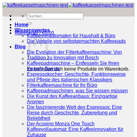
Zum
Inhalt
Suchen
springen
nach:
Home
Wissenswertes
Warenkorb /
€
0.00
Kaffeevollautomaten für Haushalt & Büro
Die Vorteile von selbstgemachten Kaffeepads
Blog
Die Evolution der Filterkaffeemaschine: Von
Tradition zu Innovation mit Bosch
Kaffeepadmaschine – Entfesseln Sie Ihren
inneren Barista
Es befinden sich keine Produkte im Warenkorb.
Espressokocher: Geschichte, Funktionsweise
und Pflege des italienischen Klassikers
Filterkaffeemaschine für Ihr Büro
Kaffeepadmaschinen, was Sie wissen müssen
Die Kunst des Kaffeeanbaus: Einzigartige
Aromen
Die faszinierende Welt des Espressos: Eine
Reise durch Geschichte, Zubereitung und
Beliebtheit
Der Acopino Monza One Touch
Kaffeevollautomat: Eine Kaffeeinnovation für
Zuhause