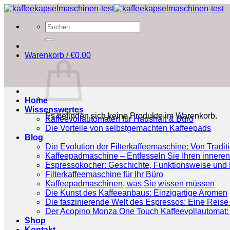
Zum
Inhalt
Suchen
springen
nach:
Warenkorb /
€
0.00
Home
Wissenswertes
Es befinden sich keine Produkte im Warenkorb.
Kaffeevollautomaten für Haushalt & Büro
Die Vorteile von selbstgemachten Kaffeepads
Blog
Die Evolution der Filterkaffeemaschine: Von Tradit
Kaffeepadmaschine – Entfesseln Sie Ihren inneren
Espressokocher: Geschichte, Funktionsweise und P
Filterkaffeemaschine für Ihr Büro
Kaffeepadmaschinen, was Sie wissen müssen
Die Kunst des Kaffeeanbaus: Einzigartige Aromen
Die faszinierende Welt des Espressos: Eine Reise 
Der Acopino Monza One Touch Kaffeevollautomat: 
Shop
Kontakt