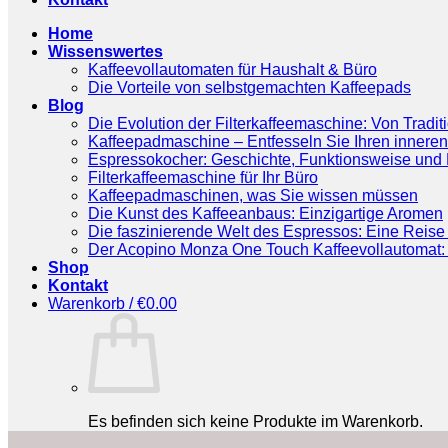
Home
Wissenswertes
Kaffeevollautomaten für Haushalt & Büro
Die Vorteile von selbstgemachten Kaffeepads
Blog
Die Evolution der Filterkaffeemaschine: Von Tradit
Kaffeepadmaschine – Entfesseln Sie Ihren inneren
Espressokocher: Geschichte, Funktionsweise und P
Filterkaffeemaschine für Ihr Büro
Kaffeepadmaschinen, was Sie wissen müssen
Die Kunst des Kaffeeanbaus: Einzigartige Aromen
Die faszinierende Welt des Espressos: Eine Reise 
Der Acopino Monza One Touch Kaffeevollautomat: 
Shop
Kontakt
Warenkorb /
€
0.00
Es befinden sich keine Produkte im Warenkorb.