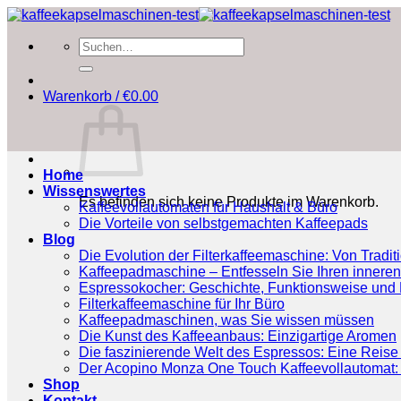
Zum
Inhalt
Suchen
springen
nach:
Warenkorb /
€
0.00
Home
Wissenswertes
Es befinden sich keine Produkte im Warenkorb.
Kaffeevollautomaten für Haushalt & Büro
Die Vorteile von selbstgemachten Kaffeepads
Blog
Die Evolution der Filterkaffeemaschine: Von Tradit
Kaffeepadmaschine – Entfesseln Sie Ihren inneren
Espressokocher: Geschichte, Funktionsweise und P
Filterkaffeemaschine für Ihr Büro
Kaffeepadmaschinen, was Sie wissen müssen
Die Kunst des Kaffeeanbaus: Einzigartige Aromen
Die faszinierende Welt des Espressos: Eine Reise 
Der Acopino Monza One Touch Kaffeevollautomat: 
Shop
Kontakt