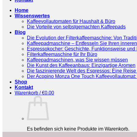
Home
Wissenswertes
Kaffeevollautomaten für Haushalt & Büro
Die Vorteile von selbstgemachten Kaffeepads
Blog
Die Evolution der Filterkaffeemaschine: Von Tradit
Kaffeepadmaschine – Entfesseln Sie Ihren inneren
Espressokocher: Geschichte, Funktionsweise und P
Filterkaffeemaschine für Ihr Büro
Kaffeepadmaschinen, was Sie wissen müssen
Die Kunst des Kaffeeanbaus: Einzigartige Aromen
Die faszinierende Welt des Espressos: Eine Reise 
Der Acopino Monza One Touch Kaffeevollautomat: 
Shop
Kontakt
Warenkorb /
€
0.00
Es befinden sich keine Produkte im Warenkorb.