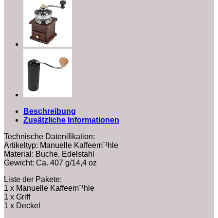
tragbare
Hand-
Kaffeem¨¹hlenm¨¹hle
F¨¹r
Coffee
Shop
Menge
Beschreibung
Zusätzliche Informationen
Technische Datenifikation:
Artikeltyp: Manuelle Kaffeem¨¹hle
Material: Buche, Edelstahl
Gewicht: Ca. 407 g/14,4 oz
Liste der Pakete:
1 x Manuelle Kaffeem¨¹hle
1 x Griff
1 x Deckel