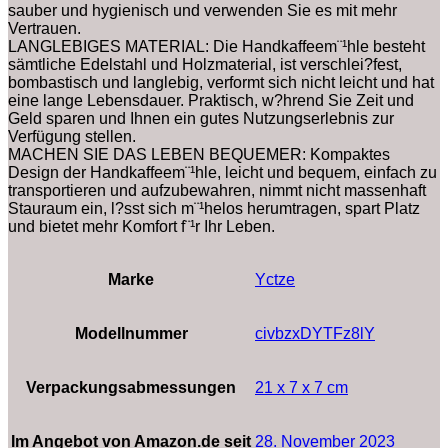
sauber und hygienisch und verwenden Sie es mit mehr
Vertrauen.
LANGLEBIGES MATERIAL: Die Handkaffeem¨¹hle besteht
sämtliche Edelstahl und Holzmaterial, ist verschlei?fest,
bombastisch und langlebig, verformt sich nicht leicht und hat
eine lange Lebensdauer. Praktisch, w?hrend Sie Zeit und
Geld sparen und Ihnen ein gutes Nutzungserlebnis zur
Verfügung stellen.
MACHEN SIE DAS LEBEN BEQUEMER: Kompaktes
Design der Handkaffeem¨¹hle, leicht und bequem, einfach zu
transportieren und aufzubewahren, nimmt nicht massenhaft
Stauraum ein, l?sst sich m¨¹helos herumtragen, spart Platz
und bietet mehr Komfort f¨¹r Ihr Leben.
Marke
‎Yctze
Modellnummer
‎civbzxDYTFz8lY
Verpackungsabmessungen
‎21 x 7 x 7 cm
Im Angebot von Amazon.de seit
28. November 2023