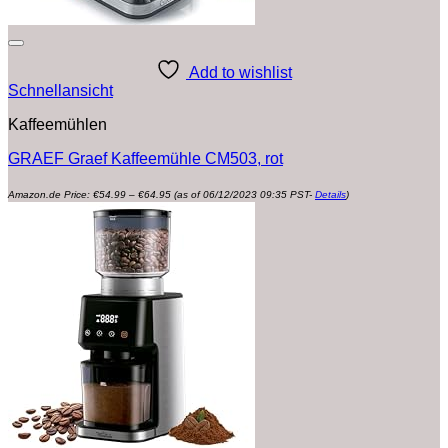
Add to wishlist
Schnellansicht
Kaffeemühlen
GRAEF Graef Kaffeemühle CM503, rot
Preisspanne:
Amazon.de Price:
€
54.99
–
€
64.95
(as of 06/12/2023 09:35 PST-
Details
)
€54.99
bis
€64.95