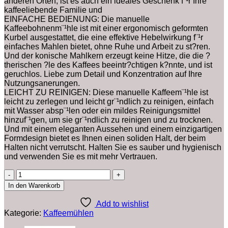
anderen Orten, ist es auch ein ideales Geschenk f¨¹r Ihre
kaffeeliebende Familie und
EINFACHE BEDIENUNG: Die manuelle
Kaffeebohnenm¨¹hle ist mit einer ergonomisch geformten
Kurbel ausgestattet, die eine effektive Hebelwirkung f¨¹r
einfaches Mahlen bietet, ohne Ruhe und Arbeit zu st?ren.
Und der konische Mahlkern erzeugt keine Hitze, die die ?
therischen ?le des Kaffees beeintr?chtigen k?nnte, und ist
geruchlos. Liebe zum Detail und Konzentration auf Ihre
Nutzungsanerungen.
LEICHT ZU REINIGEN: Diese manuelle Kaffeem¨¹hle ist
leicht zu zerlegen und leicht gr¨¹ndlich zu reinigen, einfach
mit Wasser absp¨¹len oder ein mildes Reinigungsmittel
hinzuf¨¹gen, um sie gr¨¹ndlich zu reinigen und zu trocknen.
Und mit einem eleganten Aussehen und einem einzigartigen
Formdesign bietet es Ihnen einen soliden Halt, der beim
Halten nicht verrutscht. Halten Sie es sauber und hygienisch
und verwenden Sie es mit mehr Vertrauen.
Manuelle
Kaffeem¨¹hle,
In den Warenkorb
Einstellbare
Abnehmbare
Add to wishlist
Buchenholz-
Kategorie:
Kaffeemühlen
Edelstahlkern-