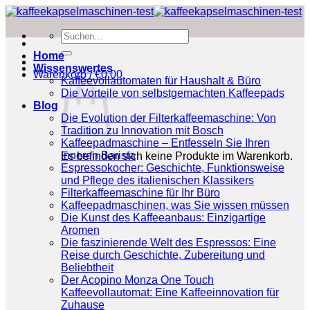
Zum
Inhalt
Suchen
springen
nach:
Home
Wissenswertes
Warenkorb /
€
0.00
Kaffeevollautomaten für Haushalt & Büro
Die Vorteile von selbstgemachten Kaffeepads
Blog
Die Evolution der Filterkaffeemaschine: Von
Tradition zu Innovation mit Bosch
Kaffeepadmaschine – Entfesseln Sie Ihren
inneren Barista
Es befinden sich keine Produkte im Warenkorb.
Espressokocher: Geschichte, Funktionsweise
und Pflege des italienischen Klassikers
Filterkaffeemaschine für Ihr Büro
Kaffeepadmaschinen, was Sie wissen müssen
Die Kunst des Kaffeeanbaus: Einzigartige
Aromen
Die faszinierende Welt des Espressos: Eine
Reise durch Geschichte, Zubereitung und
Beliebtheit
Der Acopino Monza One Touch
Kaffeevollautomat: Eine Kaffeeinnovation für
Zuhause