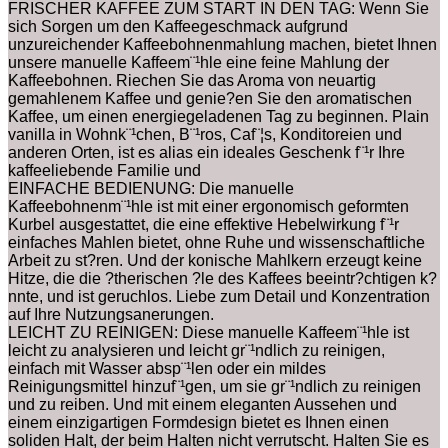
FRISCHER KAFFEE ZUM START IN DEN TAG: Wenn Sie
sich Sorgen um den Kaffeegeschmack aufgrund
unzureichender Kaffeebohnenmahlung machen, bietet Ihnen
unsere manuelle Kaffeem¨¹hle eine feine Mahlung der
Kaffeebohnen. Riechen Sie das Aroma von neuartig
gemahlenem Kaffee und genie?en Sie den aromatischen
Kaffee, um einen energiegeladenen Tag zu beginnen. Plain
vanilla in Wohnk¨¹chen, B¨¹ros, Caf¨¦s, Konditoreien und
anderen Orten, ist es alias ein ideales Geschenk f¨¹r Ihre
kaffeeliebende Familie und
EINFACHE BEDIENUNG: Die manuelle
Kaffeebohnenm¨¹hle ist mit einer ergonomisch geformten
Kurbel ausgestattet, die eine effektive Hebelwirkung f¨¹r
einfaches Mahlen bietet, ohne Ruhe und wissenschaftliche
Arbeit zu st?ren. Und der konische Mahlkern erzeugt keine
Hitze, die die ?therischen ?le des Kaffees beeintr?chtigen k?
nnte, und ist geruchlos. Liebe zum Detail und Konzentration
auf Ihre Nutzungsanerungen.
LEICHT ZU REINIGEN: Diese manuelle Kaffeem¨¹hle ist
leicht zu analysieren und leicht gr¨¹ndlich zu reinigen,
einfach mit Wasser absp¨¹len oder ein mildes
Reinigungsmittel hinzuf¨¹gen, um sie gr¨¹ndlich zu reinigen
und zu reiben. Und mit einem eleganten Aussehen und
einem einzigartigen Formdesign bietet es Ihnen einen
soliden Halt, der beim Halten nicht verrutscht. Halten Sie es