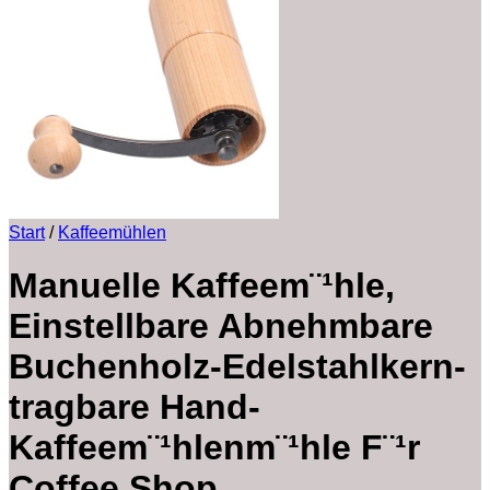
Start
/
Kaffeemühlen
Manuelle Kaffeem¨¹hle,
Einstellbare Abnehmbare
Buchenholz-Edelstahlkern-
tragbare Hand-
Kaffeem¨¹hlenm¨¹hle F¨¹r
Coffee Shop