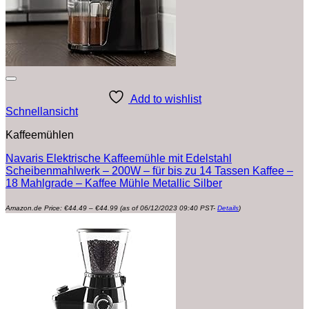
Add to wishlist
Schnellansicht
Kaffeemühlen
Navaris Elektrische Kaffeemühle mit Edelstahl
Scheibenmahlwerk – 200W – für bis zu 14 Tassen Kaffee –
18 Mahlgrade – Kaffee Mühle Metallic Silber
Preisspanne:
Amazon.de Price:
€
44.49
–
€
44.99
(as of 06/12/2023 09:40 PST-
Details
)
€44.49
bis
€44.99