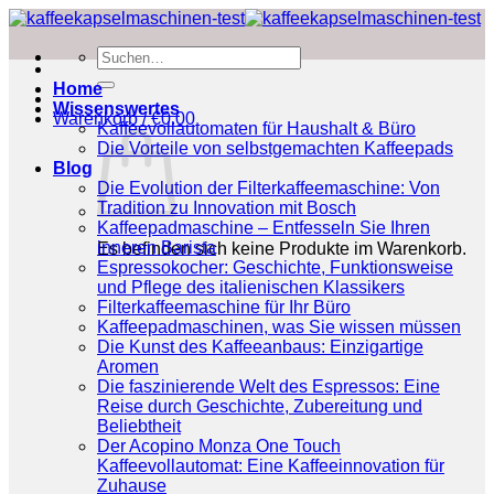
Zum
Inhalt
Suchen
springen
nach:
Home
Wissenswertes
Warenkorb /
€
0.00
Kaffeevollautomaten für Haushalt & Büro
Die Vorteile von selbstgemachten Kaffeepads
Blog
Die Evolution der Filterkaffeemaschine: Von
Tradition zu Innovation mit Bosch
Kaffeepadmaschine – Entfesseln Sie Ihren
inneren Barista
Es befinden sich keine Produkte im Warenkorb.
Espressokocher: Geschichte, Funktionsweise
und Pflege des italienischen Klassikers
Filterkaffeemaschine für Ihr Büro
Kaffeepadmaschinen, was Sie wissen müssen
Die Kunst des Kaffeeanbaus: Einzigartige
Aromen
Die faszinierende Welt des Espressos: Eine
Reise durch Geschichte, Zubereitung und
Beliebtheit
Der Acopino Monza One Touch
Kaffeevollautomat: Eine Kaffeeinnovation für
Zuhause