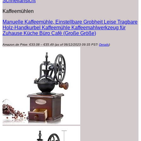
Schnellansicht
Kaffeemühlen
Manuelle Kaffeemühle, Einstellbare Grobheit Leise Tragbare
Holz-Handkurbel Kaffeemühle Kaffeemahlwerkzeug für
Zuhause Küche Büro Café (Große Größe)
Preisspanne:
Amazon.de Price:
€
33.08
–
€
35.49
(as of 06/12/2023 09:35 PST-
Details
)
€33.08
bis
€35.49