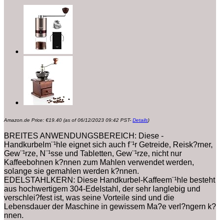
Amazon.de Price:
€
19.40
(as of 06/12/2023 09:42 PST-
Details
)
BREITES ANWENDUNGSBEREICH: Diese -
Handkurbelm¨¹hle eignet sich auch f¨¹r Getreide, Reisk?rner,
Gew¨¹rze, N¨¹sse und Tabletten, Gew¨¹rze, nicht nur
Kaffeebohnen k?nnen zum Mahlen verwendet werden,
solange sie gemahlen werden k?nnen.
EDELSTAHLKERN: Diese Handkurbel-Kaffeem¨¹hle besteht
aus hochwertigem 304-Edelstahl, der sehr langlebig und
verschlei?fest ist, was seine Vorteile sind und die
Lebensdauer der Maschine in gewissem Ma?e verl?ngern k?
nnen.