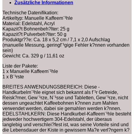
Zusätzliche Informationen
Technische Datenifikation:
Artikeltyp: Manuelle Kaffeem¨¹hle
Material: Edelstahl, Acryl
Kapazit?t Bohnenbeh?lter: 25 g
Kapazit?t Pulverbeh?lter: 50 g
Produktgr??e: Ca. 18 x 5,2 cm / 7,1 x 2,0 Aufschlag
(manuelle Messung, geringf¨¹gige Fehler k?nnen vorhanden
sein)
Gewicht: Ca. 329 g / 11,61 oz
Liste der Pakete:
1 x Manuelle Kaffeem¨¹hle
1 x B¨¹rste
BREITES ANWENDUNGSBEREICH: Diese -
Handkurbelm¨¹hle eignet sich bekannt als f¨¹r Getreide,
Reisk?rner, Gew¨¹rze, N¨¹sse und Tabletten, Gew¨¹rze, nicht
dessen ungeachtet Kaffeebohnen k?nnen zum Mahlen
verwendet werden, dabei sie gemahlen werden k?nnen.
EDELSTAHLKERN: Diese Handkurbel-Kaffeem¨¹hle besteht
jedweder hochwertigem 304-Edelstahl, der überaus
langlebig und verschlei?fest ist, was seine Vorteile sind und
die Lebensdauer der Kiste in gewissem Ma?e verl?ngern k?