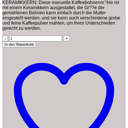
KERAMIKKERN: Diese manuelle Kaffeebohnenm¨¹hle ist
mit einem Keramikkern ausgestattet, die Gr??e der
gemahlenen Bohnen kann einfach durch die Mutter
eingestellt werden, und sie kann auch verschiedene grobe
und feine Kaffeepulver mahlen, um Ihren Unterschieden
gerecht zu werden.
Manuelle
Kaffeem¨¹hle,
In den Warenkorb
Verstellbare
Mahlmaschine
aus
Edelstahl,
Abnehmbare
Manuelle
Bohnenm¨¹hle
F¨¹r
den
Milch-
Tee-
Shop
zu
Hause
Menge