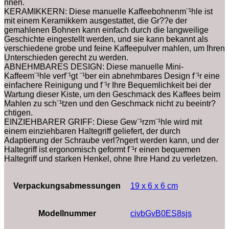
nnen.
KERAMIKKERN: Diese manuelle Kaffeebohnenm¨¹hle ist
mit einem Keramikkern ausgestattet, die Gr??e der
gemahlenen Bohnen kann einfach durch die langweilige
Geschichte eingestellt werden, und sie kann bekannt als
verschiedene grobe und feine Kaffeepulver mahlen, um Ihren
Unterschieden gerecht zu werden.
ABNEHMBARES DESIGN: Diese manuelle Mini-
Kaffeem¨¹hle verf¨¹gt ¨¹ber ein abnehmbares Design f¨¹r eine
einfachere Reinigung und f¨¹r Ihre Bequemlichkeit bei der
Wartung dieser Kiste, um den Geschmack des Kaffees beim
Mahlen zu sch¨¹tzen und den Geschmack nicht zu beeintr?
chtigen.
EINZIEHBARER GRIFF: Diese Gew¨¹rzm¨¹hle wird mit
einem einziehbaren Haltegriff geliefert, der durch
Adaptierung der Schraube verl?ngert werden kann, und der
Haltegriff ist ergonomisch geformt f¨¹r einen bequemen
Haltegriff und starken Henkel, ohne Ihre Hand zu verletzen.
Verpackungsabmessungen
‎19 x 6 x 6 cm
Modellnummer
civbGvB0ES8sjs