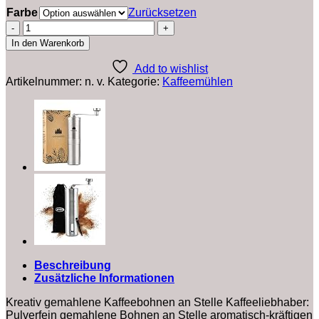
Farbe
Zurücksetzen
Melitta
1019-
In den Warenkorb
02
Kaffeemühle
Add to wishlist
Molino,
Artikelnummer:
n. v.
Kategorie:
Kaffeemühlen
elektrisch,
Scheibenmahlwerk,
schwarz
,
1
Stück
(1er
Pack)
Menge
Beschreibung
Zusätzliche Informationen
Kreativ gemahlene Kaffeebohnen an Stelle Kaffeeliebhaber:
Pulverfein gemahlene Bohnen an Stelle aromatisch-kräftigen