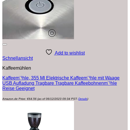
Add to wishlist
Schnellansicht
Kaffeemühlen
Kaffeem¨¹hle, 355 Ml Elektrische Kaffeem¨¹hle mit Waage
USB Aufladung Tragbare Tragbare Kaffeebohnenm¨¹hle
Reise Geeignet
Amazon.de Price:
€
64.56
(as of 06/12/2023 09:34 PST-
Details
)