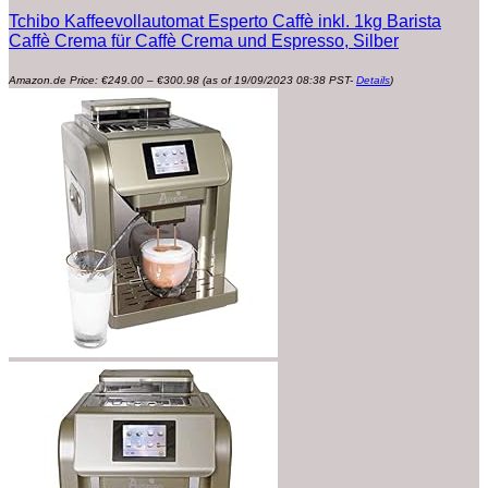
Tchibo Kaffeevollautomat Esperto Caffè inkl. 1kg Barista
Caffè Crema für Caffè Crema und Espresso, Silber
Preisspanne:
Amazon.de Price:
€
249.00
–
€
300.98
(as of 19/09/2023 08:38 PST-
Details
)
€249.00
bis
€300.98