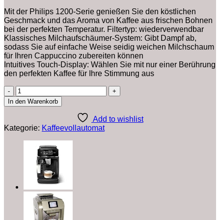
war:
ist:
€47,310.00
€36,127.00.
Mit der Philips 1200-Serie genießen Sie den köstlichen
Geschmack und das Aroma von Kaffee aus frischen Bohnen
bei der perfekten Temperatur. Filtertyp: wiederverwendbar
Klassisches Milchaufschäumer-System: Gibt Dampf ab,
sodass Sie auf einfache Weise seidig weichen Milchschaum
für Ihren Cappuccino zubereiten können
Intuitives Touch-Display: Wählen Sie mit nur einer Berührung
den perfekten Kaffee für Ihre Stimmung aus
Philips
1200
In den Warenkorb
Series
Espressomaschine,
Add to wishlist
klassischer
Kategorie:
Kaffeevollautomat
Milchaufschäumer,
2
Kaffeesorten,
intuitives
Touch-
Display,
100%
Keramikmahlwerk,
AquaClean
Filter,