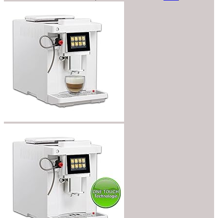
€860.99
bis
€1,199.00