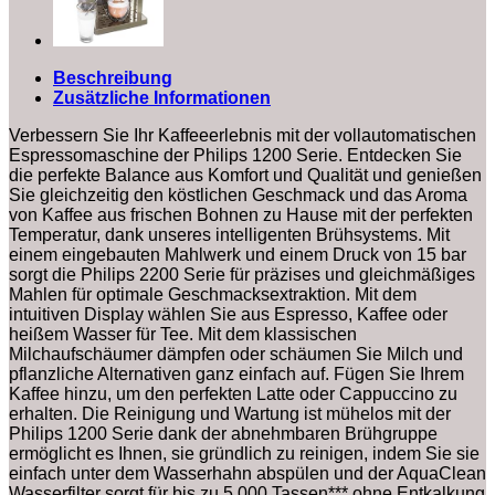
Aromasiegel,
schwarz
(EP1220/04)
Menge
Beschreibung
Zusätzliche Informationen
Verbessern Sie Ihr Kaffeeerlebnis mit der vollautomatischen
Espressomaschine der Philips 1200 Serie. Entdecken Sie
die perfekte Balance aus Komfort und Qualität und genießen
Sie gleichzeitig den köstlichen Geschmack und das Aroma
von Kaffee aus frischen Bohnen zu Hause mit der perfekten
Temperatur, dank unseres intelligenten Brühsystems. Mit
einem eingebauten Mahlwerk und einem Druck von 15 bar
sorgt die Philips 2200 Serie für präzises und gleichmäßiges
Mahlen für optimale Geschmacksextraktion. Mit dem
intuitiven Display wählen Sie aus Espresso, Kaffee oder
heißem Wasser für Tee. Mit dem klassischen
Milchaufschäumer dämpfen oder schäumen Sie Milch und
pflanzliche Alternativen ganz einfach auf. Fügen Sie Ihrem
Kaffee hinzu, um den perfekten Latte oder Cappuccino zu
erhalten. Die Reinigung und Wartung ist mühelos mit der
Philips 1200 Serie dank der abnehmbaren Brühgruppe
ermöglicht es Ihnen, sie gründlich zu reinigen, indem Sie sie
einfach unter dem Wasserhahn abspülen und der AquaClean
Wasserfilter sorgt für bis zu 5.000 Tassen*** ohne Entkalkung