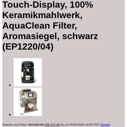
Touch-Display, 100%
Keramikmahlwerk,
AquaClean Filter,
Aromasiegel, schwarz
(EP1220/04)
Ursprünglicher
Aktueller
Amazon.com Price:
€
47,310.00
€
36,127.00
(as of 19/01/2026 14:00 PST-
Details
)
Preis
Preis