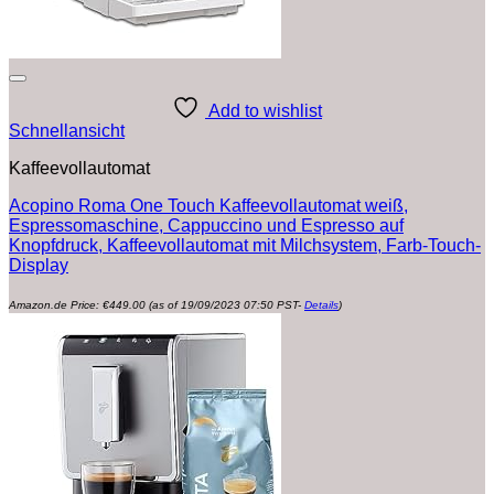
Add to wishlist
Schnellansicht
Kaffeevollautomat
Acopino Roma One Touch Kaffeevollautomat weiß,
Espressomaschine, Cappuccino und Espresso auf
Knopfdruck, Kaffeevollautomat mit Milchsystem, Farb-Touch-
Display
Amazon.de Price:
€
449.00
(as of 19/09/2023 07:50 PST-
Details
)