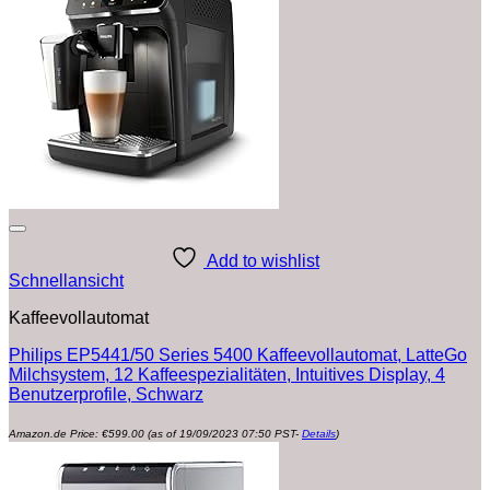
Add to wishlist
Schnellansicht
Kaffeevollautomat
Philips EP5441/50 Series 5400 Kaffeevollautomat, LatteGo
Milchsystem, 12 Kaffeespezialitäten, Intuitives Display, 4
Benutzerprofile, Schwarz
Amazon.de Price:
€
599.00
(as of 19/09/2023 07:50 PST-
Details
)