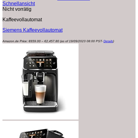
Schnellansicht
Nicht vorrätig
Kaffeevollautomat
Siemens Kaffeevollautomat
Preisspanne:
Amazon.de Price:
€
659.00
–
€
2,457.80
(as of 19/09/2023 08:00 PST-
Details
)
€659.00
bis
€2,457.80