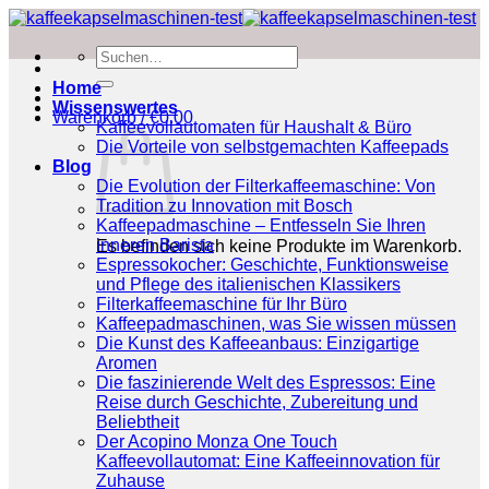
Zum
Inhalt
Suchen
springen
nach:
Home
Wissenswertes
Warenkorb /
€
0.00
Kaffeevollautomaten für Haushalt & Büro
Die Vorteile von selbstgemachten Kaffeepads
Blog
Die Evolution der Filterkaffeemaschine: Von
Tradition zu Innovation mit Bosch
Kaffeepadmaschine – Entfesseln Sie Ihren
inneren Barista
Es befinden sich keine Produkte im Warenkorb.
Espressokocher: Geschichte, Funktionsweise
und Pflege des italienischen Klassikers
Filterkaffeemaschine für Ihr Büro
Kaffeepadmaschinen, was Sie wissen müssen
Die Kunst des Kaffeeanbaus: Einzigartige
Aromen
Die faszinierende Welt des Espressos: Eine
Reise durch Geschichte, Zubereitung und
Beliebtheit
Der Acopino Monza One Touch
Kaffeevollautomat: Eine Kaffeeinnovation für
Zuhause