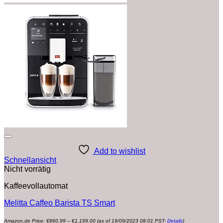
Add to wishlist
Schnellansicht
Nicht vorrätig
Kaffeevollautomat
Melitta Caffeo Barista TS Smart
Preisspanne:
Amazon.de Price:
€
860.99
–
€
1,199.00
(as of 19/09/2023 08:01 PST-
Details
)