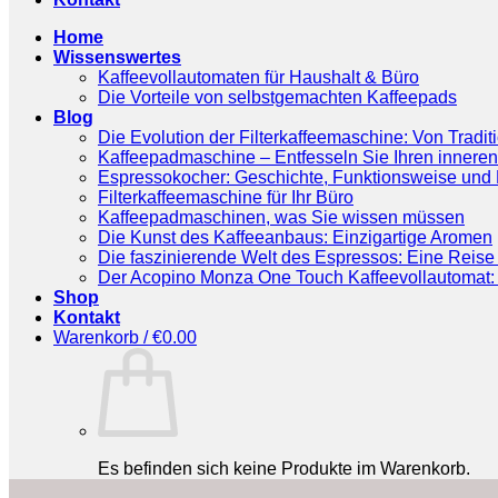
Home
Wissenswertes
Kaffeevollautomaten für Haushalt & Büro
Die Vorteile von selbstgemachten Kaffeepads
Blog
Die Evolution der Filterkaffeemaschine: Von Tradit
Kaffeepadmaschine – Entfesseln Sie Ihren inneren
Espressokocher: Geschichte, Funktionsweise und P
Filterkaffeemaschine für Ihr Büro
Kaffeepadmaschinen, was Sie wissen müssen
Die Kunst des Kaffeeanbaus: Einzigartige Aromen
Die faszinierende Welt des Espressos: Eine Reise 
Der Acopino Monza One Touch Kaffeevollautomat: 
Shop
Kontakt
Warenkorb /
€
0.00
Es befinden sich keine Produkte im Warenkorb.