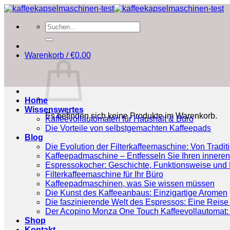
Zum
Inhalt
Suchen
springen
nach:
Warenkorb /
€
0.00
Home
Wissenswertes
Es befinden sich keine Produkte im Warenkorb.
Kaffeevollautomaten für Haushalt & Büro
Die Vorteile von selbstgemachten Kaffeepads
Blog
Die Evolution der Filterkaffeemaschine: Von Tradit
Kaffeepadmaschine – Entfesseln Sie Ihren inneren
Espressokocher: Geschichte, Funktionsweise und P
Filterkaffeemaschine für Ihr Büro
Kaffeepadmaschinen, was Sie wissen müssen
Die Kunst des Kaffeeanbaus: Einzigartige Aromen
Die faszinierende Welt des Espressos: Eine Reise 
Der Acopino Monza One Touch Kaffeevollautomat: 
Shop
Kontakt