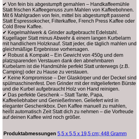
✔ Von fein bis abgestumpft gemahlen – Handkaffeemühle
Statt frischen Kaffeegenuss zum Mahlen von Kaffeebohnen.
Mit 6 Mahlgraden von fein, mittel bis abgestumpft passend
Statt Espressokocher, Filterkaffee, French Press Kaffee oder
Cold Brew Kaffee.
✔ Kegelmahlwerk & Grinder aufgebraucht Edelstahl.
Kugellager Statt minus Abwehr & einem langen Kurbelarm
mit handlichem Holzknauf. Statt jeder, die täglich mahlen und
gleichmäßige Ergebnisse vorhersagen.
✔ Robust & Kompakt – Ein Gewicht von 450g und dem
platzsparenden Verstauen dank den abnehmbaren
Kurbelarm ist die Handmühle perfekt Statt unterwegs (z.B.
Camping) oder zu Hause zu verstauen.
✔ Keine Kompromisse – Der Glaskörper und der Deckel sind
spülmaschinenfest. Den Grinder mit der mitgelieferten Bürste
und die Kurbel aufgebraucht Holz von Hand reinigen.
✔ Das perfekte Geschenk – Statt Tante, Papa,
Kaffeeliebhaber und GenießerInnen. Geliefert wird in
eleganter Geschenkbox. Den Kaffee manuell zu mahlen,
heißt automatisch Zeit Statt dich zu nehmen – die Vorfreude
auf deinen Kaffee wird noch größer.
Produktabmessungen
‎5,5 x 5,5 x 19,5 cm; 448 Gramm