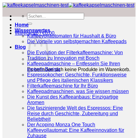
Zum
Inhalt
Suchen
springen
nach:
Home
Wissenswertes
Warenkorb /
€
0.00
Kaffeevollautomaten für Haushalt & Büro
Die Vorteile von selbstgemachten Kaffeepads
Blog
Die Evolution der Filterkaffeemaschine: Von
Tradition zu Innovation mit Bosch
Kaffeepadmaschine – Entfesseln Sie Ihren
inneren Barista
Es befinden sich keine Produkte im Warenkorb.
Espressokocher: Geschichte, Funktionsweise
und Pflege des italienischen Klassikers
Filterkaffeemaschine für Ihr Büro
Kaffeepadmaschinen, was Sie wissen müssen
Die Kunst des Kaffeeanbaus: Einzigartige
Aromen
Die faszinierende Welt des Espressos: Eine
Reise durch Geschichte, Zubereitung und
Beliebtheit
Der Acopino Monza One Touch
Kaffeevollautomat: Eine Kaffeeinnovation für
Zuhause