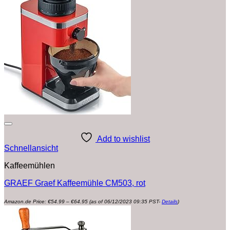
Add to wishlist
Schnellansicht
Kaffeemühlen
GRAEF Graef Kaffeemühle CM503, rot
Preisspanne:
Amazon.de Price:
€
54.99
–
€
64.95
(as of 06/12/2023 09:35 PST-
Details
)
€54.99
bis
€64.95