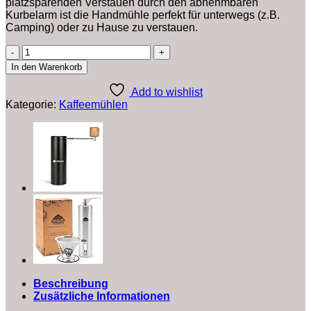
platzsparenden Verstauen durch den abnehmbaren
Kurbelarm ist die Handmühle perfekt für unterwegs (z.B.
Camping) oder zu Hause zu verstauen.
SILBERTHAL
Kaffeemühle
In den Warenkorb
Manuell
Kegelmahlwerk
Add to wishlist
-
Kategorie:
Kaffeemühlen
Verstellbarer
Mahlgrad
-
Handmühle
aus
Edelstahl
und
Glas
-
Ersatzglas
Menge
Beschreibung
Zusätzliche Informationen