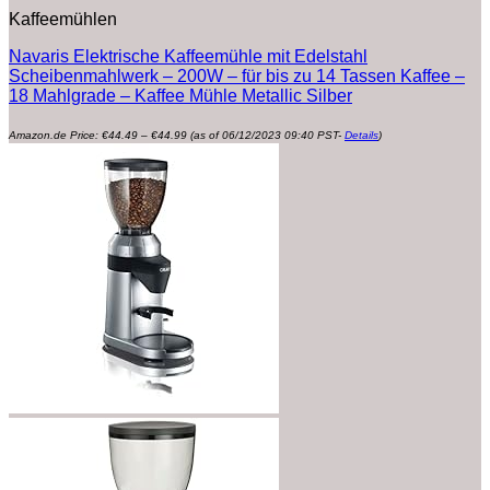
Kaffeemühlen
Navaris Elektrische Kaffeemühle mit Edelstahl
Scheibenmahlwerk – 200W – für bis zu 14 Tassen Kaffee –
18 Mahlgrade – Kaffee Mühle Metallic Silber
Preisspanne:
Amazon.de Price:
€
44.49
–
€
44.99
(as of 06/12/2023 09:40 PST-
Details
)
€44.49
bis
€44.99