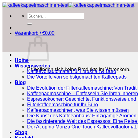
Zum
Inhalt
Suchen
springen
nach:
Warenkorb /
€
0.00
Home
Wissenswertes
Es befinden sich keine Produkte im Warenkorb.
Kaffeevollautomaten für Haushalt & Büro
Die Vorteile von selbstgemachten Kaffeepads
Blog
Die Evolution der Filterkaffeemaschine: Von Tradit
Kaffeepadmaschine – Entfesseln Sie Ihren inneren
Espressokocher: Geschichte, Funktionsweise und P
Filterkaffeemaschine für Ihr Büro
Kaffeepadmaschinen, was Sie wissen müssen
Die Kunst des Kaffeeanbaus: Einzigartige Aromen
Die faszinierende Welt des Espressos: Eine Reise 
Der Acopino Monza One Touch Kaffeevollautomat: 
Shop
Kontakt