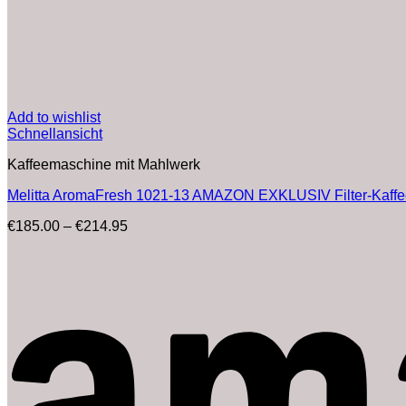
Add to wishlist
Schnellansicht
Kaffeemaschine mit Mahlwerk
Melitta AromaFresh 1021-13 AMAZON EXKLUSIV Filter-Kaffeem
Preisspanne:
€
185.00
–
€
214.95
€185.00
bis
€214.95