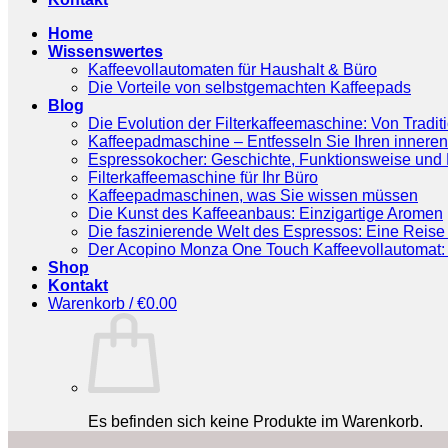
Home
Wissenswertes
Kaffeevollautomaten für Haushalt & Büro
Die Vorteile von selbstgemachten Kaffeepads
Blog
Die Evolution der Filterkaffeemaschine: Von Tradit
Kaffeepadmaschine – Entfesseln Sie Ihren inneren
Espressokocher: Geschichte, Funktionsweise und P
Filterkaffeemaschine für Ihr Büro
Kaffeepadmaschinen, was Sie wissen müssen
Die Kunst des Kaffeeanbaus: Einzigartige Aromen
Die faszinierende Welt des Espressos: Eine Reise 
Der Acopino Monza One Touch Kaffeevollautomat: 
Shop
Kontakt
Warenkorb /
€
0.00
Es befinden sich keine Produkte im Warenkorb.