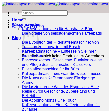
Zum
Inhalt
Suchen
springen
nach:
Home
Wissenswertes
Warenkorb /
€
0.00
Kaffeevollautomaten für Haushalt & Büro
Die Vorteile von selbstgemachten Kaffeepads
Blog
Die Evolution der Filterkaffeemaschine: Von
Tradition zu Innovation mit Bosch
Kaffeepadmaschine – Entfesseln Sie Ihren
inneren Barista
Es befinden sich keine Produkte im Warenkorb.
Espressokocher: Geschichte, Funktionsweise
und Pflege des italienischen Klassikers
Filterkaffeemaschine für Ihr Büro
Kaffeepadmaschinen, was Sie wissen müssen
Die Kunst des Kaffeeanbaus: Einzigartige
Aromen
Die faszinierende Welt des Espressos: Eine
Reise durch Geschichte, Zubereitung und
Beliebtheit
Der Acopino Monza One Touch
Kaffeevollautomat: Eine Kaffeeinnovation für
Zuhause