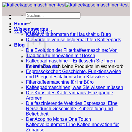
Zum
Inhalt
Suchen
springen
nach:
Home
Wissenswertes
Warenkorb /
€
0.00
Kaffeevollautomaten für Haushalt & Büro
Die Vorteile von selbstgemachten Kaffeepads
Blog
Die Evolution der Filterkaffeemaschine: Von
Tradition zu Innovation mit Bosch
Kaffeepadmaschine – Entfesseln Sie Ihren
inneren Barista
Es befinden sich keine Produkte im Warenkorb.
Espressokocher: Geschichte, Funktionsweise
und Pflege des italienischen Klassikers
Filterkaffeemaschine für Ihr Büro
Kaffeepadmaschinen, was Sie wissen müssen
Die Kunst des Kaffeeanbaus: Einzigartige
Aromen
Die faszinierende Welt des Espressos: Eine
Reise durch Geschichte, Zubereitung und
Beliebtheit
Der Acopino Monza One Touch
Kaffeevollautomat: Eine Kaffeeinnovation für
Zuhause