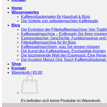
Home
Wissenswertes
Kaffeevollautomaten für Haushalt & Büro
Die Vorteile von selbstgemachten Kaffeepads
Blog
Die Evolution der Filterkaffeemaschine: Von Tradit
Kaffeepadmaschine – Entfesseln Sie Ihren inneren
Espressokocher: Geschichte, Funktionsweise und P
Filterkaffeemaschine für Ihr Büro
Kaffeepadmaschinen, was Sie wissen müssen
Die Kunst des Kaffeeanbaus: Einzigartige Aromen
Die faszinierende Welt des Espressos: Eine Reise 
Der Acopino Monza One Touch Kaffeevollautomat: 
Shop
Kontakt
Warenkorb /
€
0.00
Es befinden sich keine Produkte im Warenkorb.