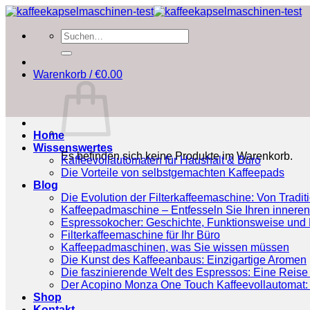
Zum
Inhalt
Suchen
springen
nach:
Warenkorb /
€
0.00
Home
Wissenswertes
Es befinden sich keine Produkte im Warenkorb.
Kaffeevollautomaten für Haushalt & Büro
Die Vorteile von selbstgemachten Kaffeepads
Blog
Die Evolution der Filterkaffeemaschine: Von Tradit
Kaffeepadmaschine – Entfesseln Sie Ihren inneren
Espressokocher: Geschichte, Funktionsweise und P
Filterkaffeemaschine für Ihr Büro
Kaffeepadmaschinen, was Sie wissen müssen
Die Kunst des Kaffeeanbaus: Einzigartige Aromen
Die faszinierende Welt des Espressos: Eine Reise 
Der Acopino Monza One Touch Kaffeevollautomat: 
Shop
Kontakt