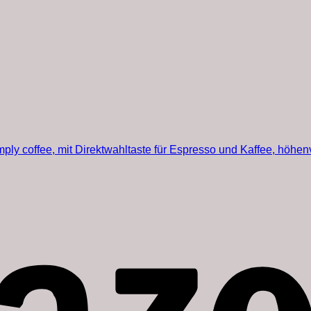
y coffee, mit Direktwahltaste für Espresso und Kaffee, höhenv