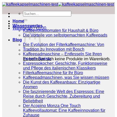
Zum
Inhalt
Suchen
springen
nach:
Home
Wissenswertes
Warenkorb /
€
0.00
Kaffeevollautomaten für Haushalt & Büro
Die Vorteile von selbstgemachten Kaffeepads
Blog
Die Evolution der Filterkaffeemaschine: Von
Tradition zu Innovation mit Bosch
Kaffeepadmaschine – Entfesseln Sie Ihren
inneren Barista
Es befinden sich keine Produkte im Warenkorb.
Espressokocher: Geschichte, Funktionsweise
und Pflege des italienischen Klassikers
Filterkaffeemaschine für Ihr Büro
Kaffeepadmaschinen, was Sie wissen müssen
Die Kunst des Kaffeeanbaus: Einzigartige
Aromen
Die faszinierende Welt des Espressos: Eine
Reise durch Geschichte, Zubereitung und
Beliebtheit
Der Acopino Monza One Touch
Kaffeevollautomat: Eine Kaffeeinnovation für
Zuhause