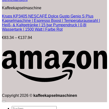
Kaffeekapselmaschine
Krups KP3405 NESCAFÉ Dolce Gusto Genio S Plus
Kapselmaschine | Espresso Boost | Temperaturauswahl |
Heiß- & Kaltgetränke | 15 bar Pumpendruck | 0,8l
Wassertank | 1500 Watt | Farbe Rot
Preisspanne:
€
83.34
–
€
137.94
€83.34
bis
€137.94
Copyright 2026 ©
kaffeekapselmaschinen
Suchen