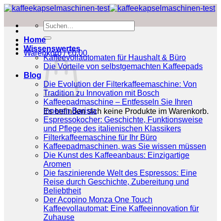
Zum
Inhalt
Suchen
springen
nach:
Home
Wissenswertes
Warenkorb /
€
0.00
Kaffeevollautomaten für Haushalt & Büro
Die Vorteile von selbstgemachten Kaffeepads
Blog
Die Evolution der Filterkaffeemaschine: Von
Tradition zu Innovation mit Bosch
Kaffeepadmaschine – Entfesseln Sie Ihren
inneren Barista
Es befinden sich keine Produkte im Warenkorb.
Espressokocher: Geschichte, Funktionsweise
und Pflege des italienischen Klassikers
Filterkaffeemaschine für Ihr Büro
Kaffeepadmaschinen, was Sie wissen müssen
Die Kunst des Kaffeeanbaus: Einzigartige
Aromen
Die faszinierende Welt des Espressos: Eine
Reise durch Geschichte, Zubereitung und
Beliebtheit
Der Acopino Monza One Touch
Kaffeevollautomat: Eine Kaffeeinnovation für
Zuhause